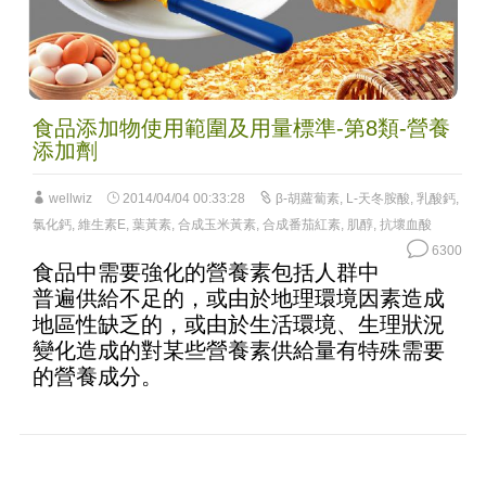
食品添加物使用範圍及用量標準-第8類-營養
添加劑
wellwiz
2014/04/04 00:33:28
β-胡蘿蔔素
,
L-天冬胺酸
,
乳酸鈣
,
氯化鈣
,
維生素E
,
葉黃素
,
合成玉米黃素
,
合成番茄紅素
,
肌醇
,
抗壞血酸
6300
食品中需要強化的營養素包括人群中
普遍供給不足的，或由於地理環境因素造成
地區性缺乏的，或由於生活環境、生理狀況
變化造成的對某些營養素供給量有特殊需要
的營養成分。