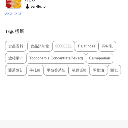
wellwiz
2022-10-25
Tags 標籤
食品香料
食品添加物
000065Z1
Palatinose
調味乳
濃縮果汁
Tocopherols Concentrate(Mixed)
Carrageenan
甜菊醣苷
牛扎糖
甲酸香茅酯
希臘優格
礦物油
麵包