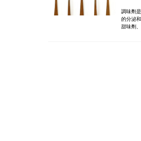
調味劑
的分泌
甜味劑