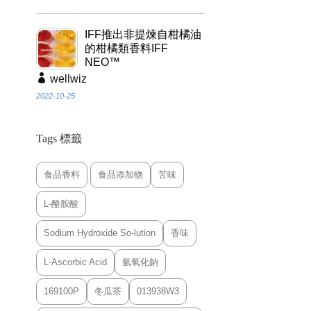
IFF推出非提煉自柑橘油
的柑橘類香料IFF
NEO™
wellwiz
2022-10-25
Tags 標籤
食品香料
食品添加物
苦味
L-酪胺酸
Sodium Hydroxide So-lution
香味
L-Ascorbic Acid
氫氧化鈉
169100P
冬瓜茶
013938W3