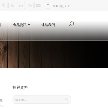
0 item(s) /
£0
料
食品資訊
連絡我們
搜尋資料
酸
,
14