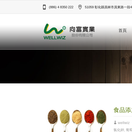
(886) 4 8350 222
51059 彰化縣員林市員東路一段43
首頁
食品添
wellwiz
氯化鉀
,
葡萄