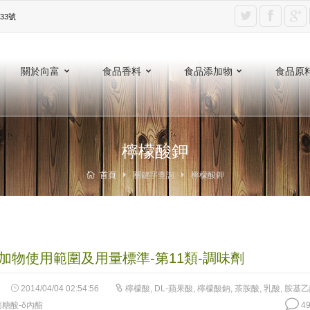
3號‎
關於向富
食品香料
食品添加物
食品原
檸檬酸鉀
首頁
關鍵字查詢
檸檬酸鉀
加物使用範圍及用量標準-第11類-調味劑
2014/04/04 02:54:56
檸檬酸
,
DL-蘋果酸
,
檸檬酸鈉
,
茶胺酸
,
乳酸
,
胺基乙
糖酸-δ內酯
49