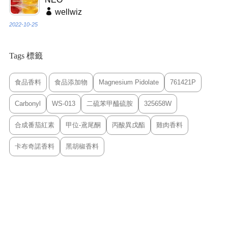
wellwiz
2022-10-25
Tags 標籤
食品香料
食品添加物
Magnesium Pidolate
761421P
Carbonyl
WS-013
二硫苯甲醯硫胺
325658W
合成番茄紅素
甲位-鳶尾酮
丙酸異戊酯
雞肉香料
卡布奇諾香料
黑胡椒香料