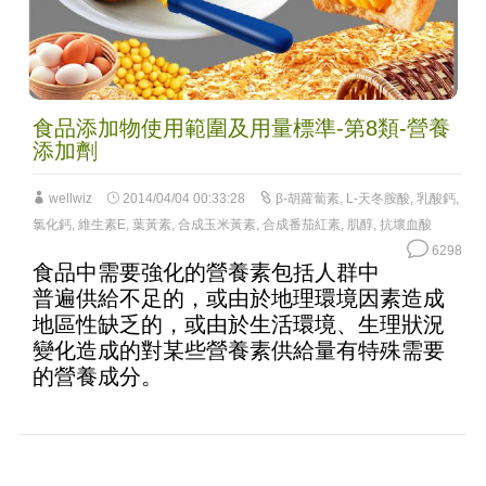
食品添加物使用範圍及用量標準-第8類-營養
添加劑
wellwiz
2014/04/04 00:33:28
β-胡蘿蔔素
,
L-天冬胺酸
,
乳酸鈣
,
氯化鈣
,
維生素E
,
葉黃素
,
合成玉米黃素
,
合成番茄紅素
,
肌醇
,
抗壞血酸
6298
食品中需要強化的營養素包括人群中
普遍供給不足的，或由於地理環境因素造成
地區性缺乏的，或由於生活環境、生理狀況
變化造成的對某些營養素供給量有特殊需要
的營養成分。