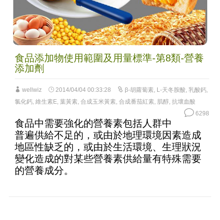
食品添加物使用範圍及用量標準-第8類-營養
添加劑
wellwiz
2014/04/04 00:33:28
β-胡蘿蔔素
,
L-天冬胺酸
,
乳酸鈣
,
氯化鈣
,
維生素E
,
葉黃素
,
合成玉米黃素
,
合成番茄紅素
,
肌醇
,
抗壞血酸
6298
食品中需要強化的營養素包括人群中
普遍供給不足的，或由於地理環境因素造成
地區性缺乏的，或由於生活環境、生理狀況
變化造成的對某些營養素供給量有特殊需要
的營養成分。