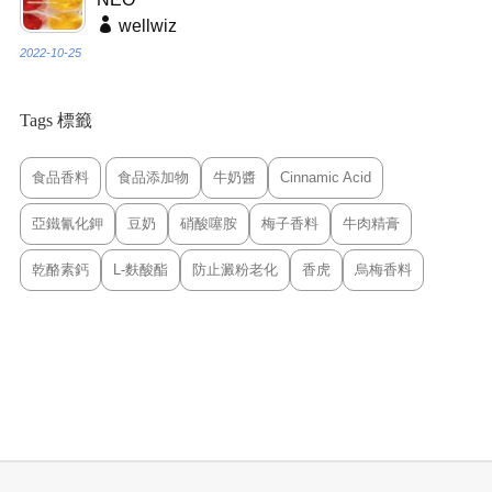
wellwiz
2022-10-25
Tags 標籤
食品香料
食品添加物
牛奶醬
Cinnamic Acid
亞鐵氰化鉀
豆奶
硝酸噻胺
梅子香料
牛肉精膏
乾酪素鈣
L-麩酸酯
防止澱粉老化
香虎
烏梅香料