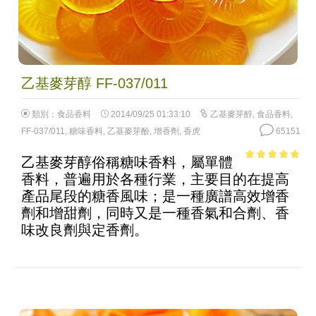
乙基麥芽醇 FF-037/011
類別：
食品香料
2014/09/25 01:33:10
乙基麥芽醇
,
食品香料
,
FF-037/011
,
糖味香料
,
乙基麥芽酚
,
增香劑
,
香虎
65151
乙基麥芽醇俗稱糖味香料，屬單體
4.57
out of
香料，普遍用於各種行業，主要目的在提高
5
產品尾段的糖香風味；是一種廣譜高效增香
劑和增甜劑，同時又是一種香氣和合劑、香
味改良劑與定香劑。