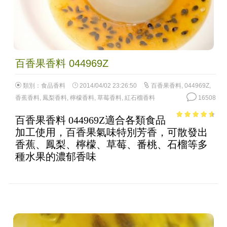
百香果香料 044969Z
類別：
食品香料
2014/04/02 23:26:50
百香果香料
,
044969Z
,
香蕉香料
,
鳳梨香料
,
檸檬香料
,
草莓香料
,
紅石榴香料
16508
百香果香料 044969Z適合各類食品
4.11
out
加工使用，百香果氣味特別芳香，可散發出
of 5
香蕉、鳳梨、檸檬、草莓、番桃、石榴等多
種水果的濃郁香味