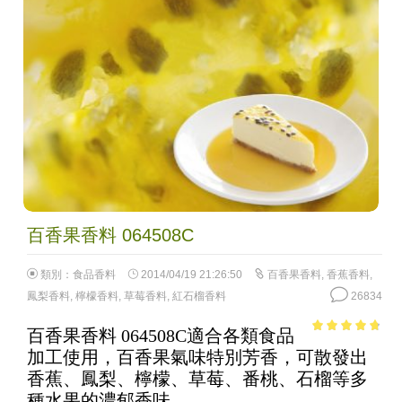
百香果香料 064508C
類別：
食品香料
2014/04/19 21:26:50
百香果香料
,
香蕉香料
,
鳳梨香料
,
檸檬香料
,
草莓香料
,
紅石榴香料
26834
百香果香料 064508C適合各類食品
4.39
out of
加工使用，百香果氣味特別芳香，可散發出
5
香蕉、鳳梨、檸檬、草莓、番桃、石榴等多
種水果的濃郁香味