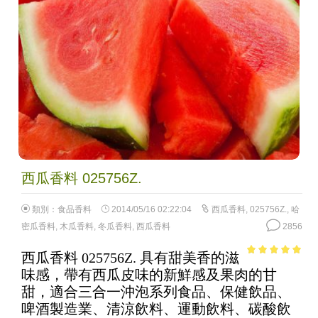
西瓜香料 025756Z.
類別：
食品香料
2014/05/16 02:22:04
西瓜香料
,
025756Z.
,
哈
密瓜香料
,
木瓜香料
,
冬瓜香料
,
西瓜香料
2856
西瓜香料 025756Z. 具有甜美香的滋
4.99
out of
味感，帶有西瓜皮味的新鮮感及果肉的甘
5
甜，適合三合一沖泡系列食品、保健飲品、
啤酒製造業、清涼飲料、運動飲料、碳酸飲