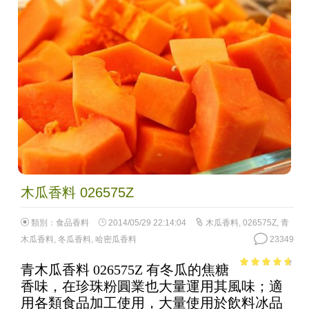
木瓜香料 026575Z
類別：
食品香料
2014/05/29 22:14:04
木瓜香料
,
026575Z
,
青
木瓜香料
,
冬瓜香料
,
哈密瓜香料
23349
青木瓜香料 026575Z 有冬瓜的焦糖
4.3
out of
香味，在珍珠粉圓業也大量運用其風味；適
5
用各類食品加工使用，大量使用於飲料冰品