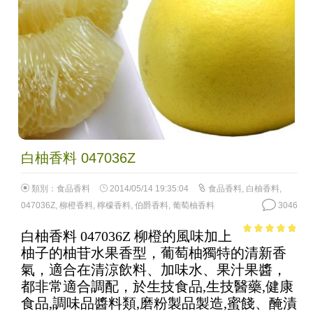
白柚香料 047036Z
類別：
食品香料
2014/05/14 19:35:04
食品香料
,
白柚香料
,
047036Z
,
柳橙香料
,
檸檬香料
,
伯爵香料
,
葡萄柚香料
3046
白柚香料 047036Z 柳橙的風味加上
4.6
out of
柚子的柚苷水果香型，葡萄柚獨特的清新香
5
氣，適合在清涼飲料、加味水、果汁果醬，
都非常適合調配，於生技食品,生技醫藥,健康
食品,調味品醬料類,磨粉製品製造,蜜餞、醃漬