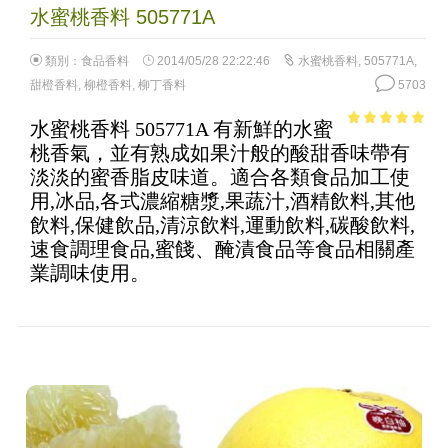
水蜜桃香料 505771A
類別：
食品香料
2014/05/28 22:22:46
水蜜桃香料
,
505771A
,
甜橙香料
,
柳橙香料
,
柳丁香料
5703
水蜜桃香料 505771A 有新鮮的水蜜
4.89
out of
桃香氣，並有熟成如果汁般的酸甜香味帶有
5
淡淡的蜜香脂皮味道。適合各類食品加工使
用,冰品,各式濃縮糖漿,果蔬汁,酒精飲料,其他
飲料,保健飲品,清涼飲料,運動飲料,碳酸飲料,
速食調理食品,蜜餞、醃漬食品等食品相關產
業調味使用。