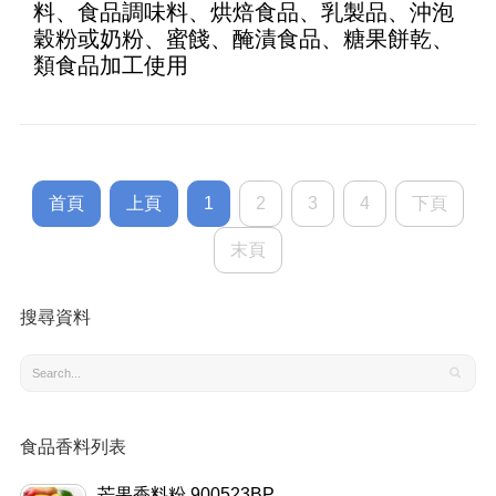
料、食品調味料、烘焙食品、乳製品、沖泡
穀粉或奶粉、蜜餞、醃漬食品、糖果餅乾、
類食品加工使用
首頁
上頁
1
2
3
4
下頁
末頁
搜尋資料
食品香料列表
芒果香料粉 900523BP