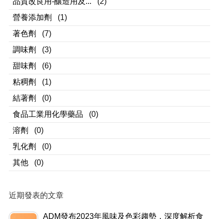
品質改良用-釀造用及...
(2)
營養添加劑
(1)
著色劑
(7)
調味劑
(3)
甜味劑
(6)
粘稠劑
(1)
結著劑
(0)
食品工業用化學藥品
(0)
溶劑
(0)
乳化劑
(0)
其他
(0)
近期發表的文章
ADM發布2023年風味及色彩趨勢，深度解析食