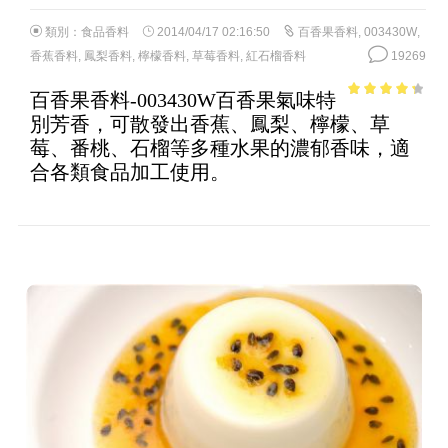
類別：
食品香料
2014/04/17 02:16:50
百香果香料
,
003430W
,
香蕉香料
,
鳳梨香料
,
檸檬香料
,
草莓香料
,
紅石榴香料
19269
百香果香料-003430W百香果氣味特
3.64
out
別芳香，可散發出香蕉、鳳梨、檸檬、草
of 5
莓、番桃、石榴等多種水果的濃郁香味，適
合各類食品加工使用。