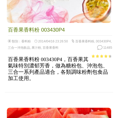
百香果香料粉 003430P4
類別：
香料粉
2014/04/16 23:26:50
百香果香料粉
,
003430P4
,
三合一沖泡飲品
,
果汁粉
,
百香果香料
11485
百香果香料粉 003430P4，百香果其
3.87
out
氣味特別濃郁芳香，做為糖粉包、沖泡包、
of 5
三合一系列產品適合，各類調味粉劑包食品
加工使用。