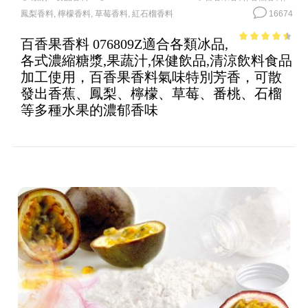
鳳梨香料
,
檸檬香料
,
草莓香料
,
紅石榴香料
16674
百香果香料 076809Z適合各類冰品,
3.89
out
各式濃縮糖漿,果蔬汁,保健飲品,清涼飲料食品
of 5
加工使用，百香果香料氣味特別芳香，可散
發出香蕉、鳳梨、檸檬、草莓、番桃、石榴
等多種水果的濃郁香味