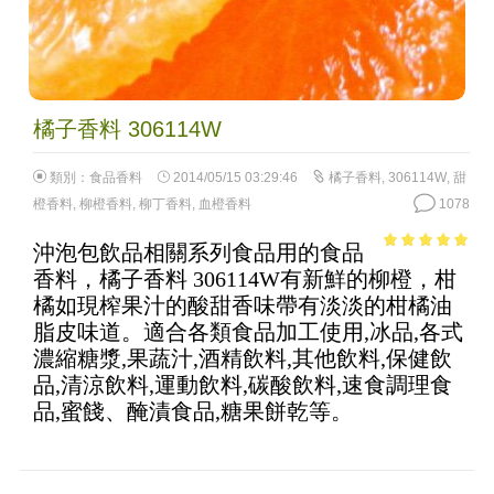
橘子香料 306114W
類別：
食品香料
2014/05/15 03:29:46
橘子香料
,
306114W
,
甜
橙香料
,
柳橙香料
,
柳丁香料
,
血橙香料
1078
沖泡包飲品相關系列食品用的食品
4.95
out of
香料，橘子香料 306114W有新鮮的柳橙，柑
5
橘如現榨果汁的酸甜香味帶有淡淡的柑橘油
脂皮味道。適合各類食品加工使用,冰品,各式
濃縮糖漿,果蔬汁,酒精飲料,其他飲料,保健飲
品,清涼飲料,運動飲料,碳酸飲料,速食調理食
品,蜜餞、醃漬食品,糖果餅乾等。