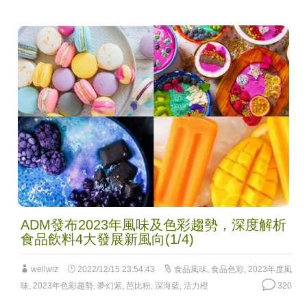
ADM發布2023年風味及色彩趨勢，深度解析
食品飲料4大發展新風向(1/4)
wellwiz
2022/12/15 23:54:43
食品風味
,
食品色彩
,
2023年度風
味
,
2023年色彩趨勢
,
夢幻紫
,
芭比粉
,
深海藍
,
活力橙
320