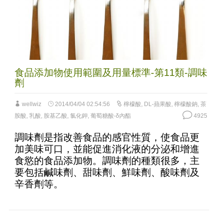
食品添加物使用範圍及用量標準-第11類-調味
劑
wellwiz
2014/04/04 02:54:56
檸檬酸
,
DL-蘋果酸
,
檸檬酸鈉
,
茶
胺酸
,
乳酸
,
胺基乙酸
,
氯化鉀
,
葡萄糖酸-δ內酯
4925
調味劑是指改善食品的感官性質，使食品更
加美味可口，並能促進消化液的分泌和增進
食慾的食品添加物。調味劑的種類很多，主
要包括鹹味劑、甜味劑、鮮味劑、酸味劑及
辛香劑等。