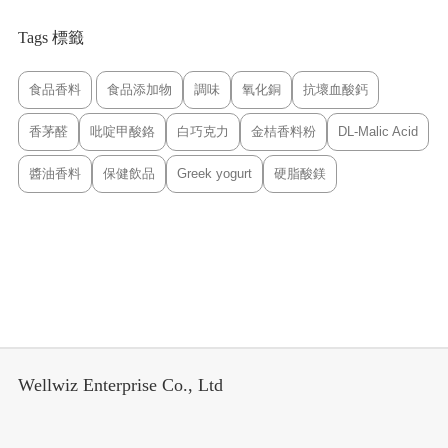
Tags 標籤
食品香料
食品添加物
調味
氧化銅
抗壞血酸鈣
香茅醛
吡啶甲酸鉻
白巧克力
金桔香料粉
DL-Malic Acid
醬油香料
保健飲品
Greek yogurt
硬脂酸鎂
Wellwiz Enterprise Co., Ltd