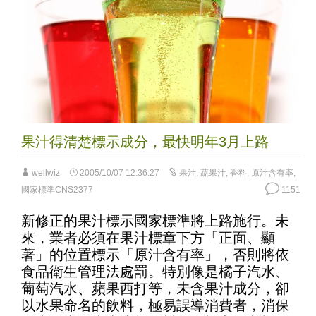
果汁得清楚標示成分，最快明年3月上路
wellwiz
2005/10/07 12:36:27
果汁
,
蔬果汁
,
香料
,
原汁含有率
,
國家標準CNS2377
1151
新修正的果汁標示國家標準將上路施行。未
來，業者必須在果汁標章下方「正面、顯
著」的位置標示「原汁含有率」，否則將依
食品衛生管理法處罰。特別像是橘子汽水、
葡萄汽水、蘋果西打等，未含果汁成分，卻
以水果命名的飲料，極易誤導消費者，消保