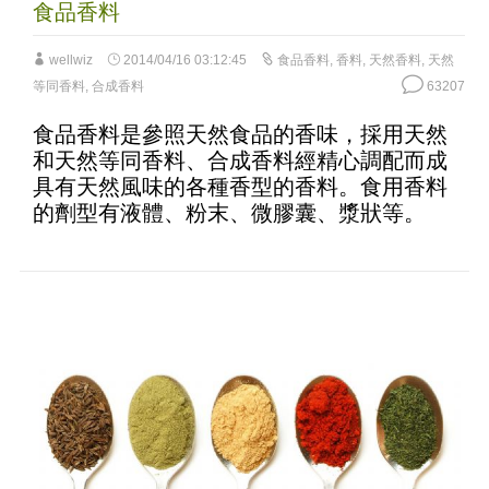
食品香料
wellwiz
2014/04/16 03:12:45
食品香料
,
香料
,
天然香料
,
天然
等同香料
,
合成香料
63207
食品香料是參照天然食品的香味，採用天然
和天然等同香料、合成香料經精心調配而成
具有天然風味的各種香型的香料。食用香料
的劑型有液體、粉末、微膠囊、漿狀等。