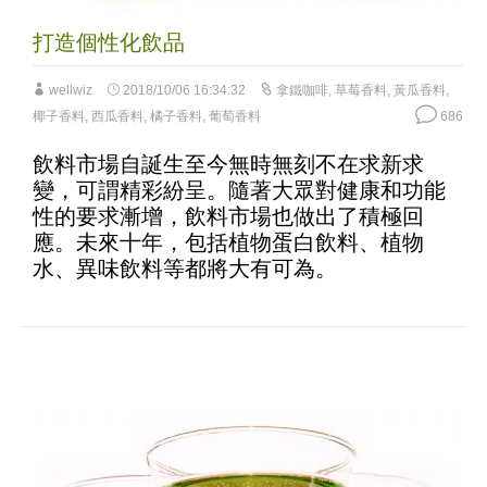
打造個性化飲品
wellwiz
2018/10/06 16:34:32
拿鐵咖啡
,
草莓香料
,
黃瓜香料
,
椰子香料
,
西瓜香料
,
橘子香料
,
葡萄香料
686
飲料市場自誕生至今無時無刻不在求新求
變，可謂精彩紛呈。隨著大眾對健康和功能
性的要求漸增，飲料市場也做出了積極回
應。未來十年，包括植物蛋白飲料、植物
水、異味飲料等都將大有可為。