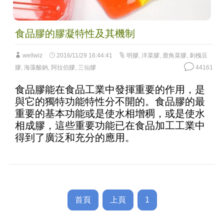
食品膠的膠凝特性及其機制
wellwiz
2016/11/29 16:44:41
明膠
,
洋菜膠
,
鹿角菜膠
,
刺槐豆
膠
,
海藻酸鈉
,
阿拉伯膠
,
三仙膠
44161
食品膠能在食品工業中發揮重要的作用，是
與它的獨特功能特性分不開的。食品膠的最
重要的基本功能或是使水相增稠，或是使水
相成膠，這些重要功能已在食品加工工業中
得到了廣泛和充分的應用。
首頁
上頁
1