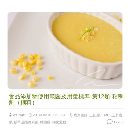
食品添加物使用範圍及用量標準-第12類-粘稠
劑（糊料）
wellwiz
2014/04/04 03:53:34
鹿角菜膠
,
三仙膠
,
CMC
,
玉米糖
膠
,
羧甲基纖維素鈉
,
結蘭膠
,
糊化澱粉
17708