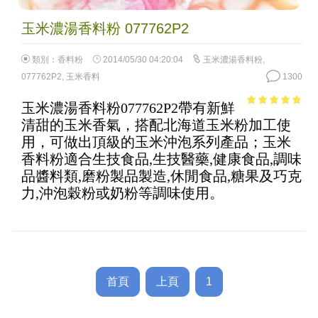
玉米濃湯香料粉 077762P2
類別：
香料粉
2014/05/30 04:20:04
玉米濃湯香料粉
,
077762P2
,
玉米香料
1300
玉米濃湯香料粉077762P2帶有新鮮
4.59
out of
清甜的玉米香氣，搭配北海道玉米粉加工使
5
用，可做出頂級的玉米沖泡系列產品；玉米
香料粉適合生技食品,生技醫藥,健康食品,調味
品醬料類,磨粉製品製造,休閒食品,糖果及巧克
力,沖泡穀粉或奶粉等調味使用。
首頁
上頁
1