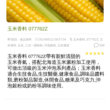
玉米香料 077762Z
類別：
食品香料
2014/05/12 09:57:04
玉米香料
,
077762Z
,
玉
米香料
,
玉米
,
三合一調味粉
,
沖泡穀粉
,
玉米濃湯
938
玉米香料 077762Z帶有新鮮清甜的
4.33
out of
玉米香氣，搭配北海道玉米澱粉加工使用，
5
可做出頂級的玉米沖泡系列產品；玉米香料
適合生技食品,生技醫藥,健康食品,調味品醬料
類,磨粉製品製造,休閒食品,糖果及巧克力,沖
泡穀粉或奶粉等調味使用。