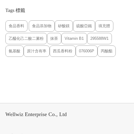
Tags 標籤
食品香料
食品添加物
矽酸鎂
硫酸亞鐵
填充體
乙醯化己二酸二澱粉
抹茶
Vitamin B1
295588W1
氨基酸
原汁含有率
西瓜香料粉
076006P
丙酸酯
Wellwiz Enterprise Co., Ltd