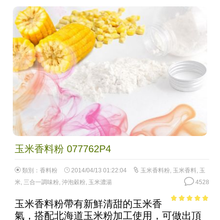
玉米香料粉 077762P4
類別：
香料粉
2014/04/13 01:22:04
玉米香料粉
,
玉米香料
,
玉
米
,
三合一調味粉
,
沖泡穀粉
,
玉米濃湯
4528
玉米香料粉帶有新鮮清甜的玉米香
4.75
out of
氣，搭配北海道玉米粉加工使用，可做出頂
5