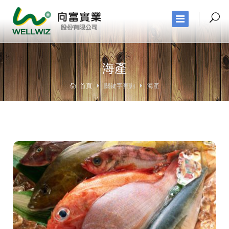
海產
首頁
關鍵字查詢
海產