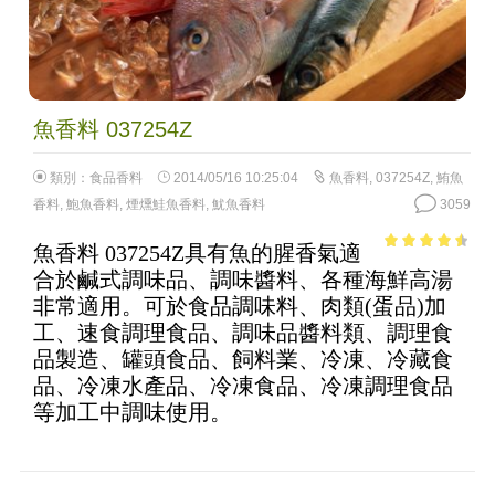
魚香料 037254Z
類別：
食品香料
2014/05/16 10:25:04
魚香料
,
037254Z
,
鮪魚
香料
,
鮑魚香料
,
煙燻鮭魚香料
,
魷魚香料
3059
魚香料 037254Z具有魚的腥香氣適
3.96
out
合於鹹式調味品、調味醬料、各種海鮮高湯
of 5
非常適用。可於食品調味料、肉類(蛋品)加
工、速食調理食品、調味品醬料類、調理食
品製造、罐頭食品、飼料業、冷凍、冷藏食
品、冷凍水產品、冷凍食品、冷凍調理食品
等加工中調味使用。