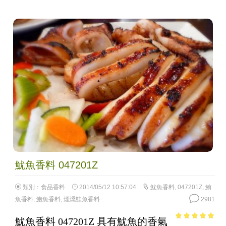
魷魚香料 047201Z
類別：
食品香料
2014/05/12 10:57:04
魷魚香料
,
047201Z
,
鮪
魚香料
,
鮑魚香料
,
煙燻鮭魚香料
2981
魷魚香料 047201Z 具有魷魚的香氣
4.76
out of