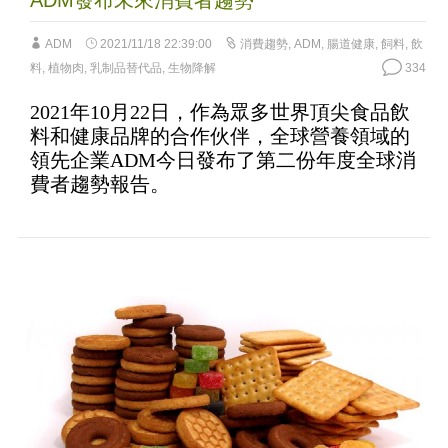
ADM發布未來消費者趨勢
ADM
2021/11/18 22:39:00
消費趨勢
,
ADM
,
腸道健康
,
飼料
,
飲
料
,
植物肉
,
乳制品替代品
,
生物降解
334
2021年10月22日，作為眾多世界頂尖食品飲
料和健康品牌的合作伙伴，全球營養領域的
領先企業ADM今日發布了第二份年度全球消
費者趨勢報告。