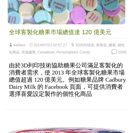
全球客製化糖果市場總值達 120 億美元
wellwiz
2014/07/23 02:57:27
3D列印技術
,
客製化
,
糖果
,
個性
化商品
,
市場趨勢
,
Canadean
,
Personalized
,
Candy
2006
由於3D列印技術協助糖果公司滿足客製化的
消費者需求，使 2013 年全球客製化糖果市場
總值超過 120 億美元。例如糖果品牌 Cadbury
Dairy Milk 的 Facebook 頁面，可提供消費者
選擇喜愛設定製作的個性化商品