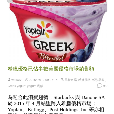
希臘優格已佔半數美國優格市場銷售額
wellwiz
2015/06/12 09:27:15
早餐市場
,
希臘優格
,
穀類早餐
,
Greek yogurt
,
yogurt
,
乳酸
983
為迎合此消費趨勢，Starbucks 與 Danone SA
於 2015 年 4 月結盟跨入希臘優格市場；
Yoplait、Kellogg、Post Holdings, Inc.等亦相