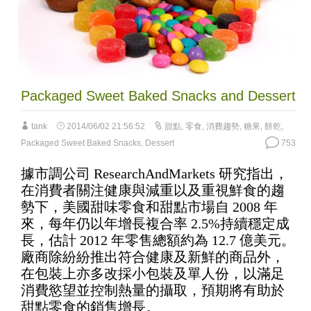
Packaged Sweet Baked Snacks and Dessert
tank
2014/06/02 21:56:52
甜點
,
零食
,
消費趨勢
,
糖果
,
餅乾
,
Packaged Sweet Baked Snacks
,
Dessert
753
據市調公司 ResearchAndMarkets 研究指出，
在消費者關注健康與減重以及重視鮮食的趨
勢下，美國甜味零食和甜點市場自 2008 年
來，每年仍以年增長複合率 2.5%持續穩定成
長，估計 2012 年零售總額約為 12.7 億美元。
廠商除紛紛推出符合健康及新鮮的商品外，
在包裝上亦多改採小包裝及單人份，以滿足
消費慾望並控制熱量的攝取，預期將有助於
甜點零食的銷售增長。