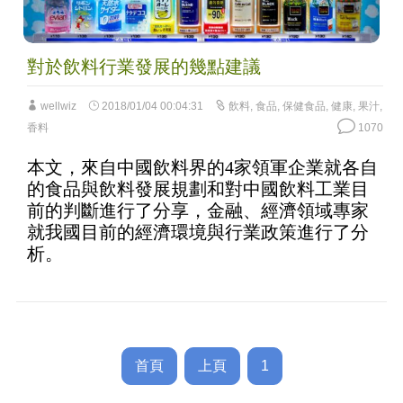
對於飲料行業發展的幾點建議
wellwiz
2018/01/04 00:04:31
飲料
,
食品
,
保健食品
,
健康
,
果汁
,
香料
1070
本文，來自中國飲料界的4家領軍企業就各自
的食品與飲料發展規劃和對中國飲料工業目
前的判斷進行了分享，金融、經濟領域專家
就我國目前的經濟環境與行業政策進行了分
析。
首頁
上頁
1