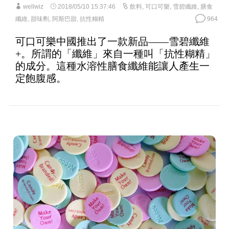
wellwiz
2018/05/10 15:37:46
飲料
,
可口可樂
,
雪碧纖維
,
膳食
纖維
,
甜味劑
,
阿斯巴甜
,
抗性糊精
964
可口可樂中國推出了一款新品——雪碧纖維
+。所謂的「纖維」來自一種叫「抗性糊精」
的成分。這種水溶性膳食纖維能讓人產生一
定飽腹感。