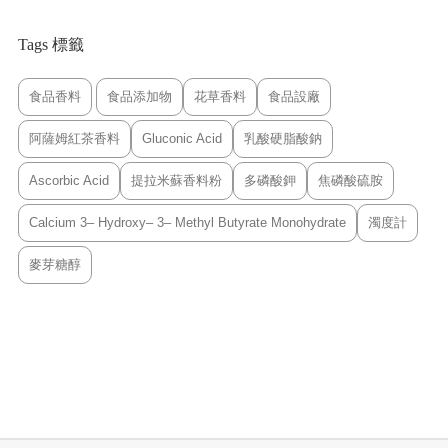
Tags 標籤
食品香料
食品添加物
花草香料
食品設廠
阿薩姆紅茶香料
Gluconic Acid
乳酸硬脂酸鈉
Ascorbic Acid
提拉米蘇香料粉
多磷酸鉀
焦磷酸硫胺
Calcium 3– Hydroxy– 3– Methyl Butyrate Monohydrate
濁度計
麥芽糖醇