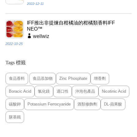
2022-12-11
IFF推出非提煉自柑橘油的柑橘類香料IFF
NEO™
wellwiz
2022-10-25
Tags 標籤
食品香料
食品添加物
Zinc Phosphate
增香劑
Boracic Acid
氯化鎂
適口性
沖泡包產品
Nicotinic Acid
碳酸鉀
Potassium Ferrocyanide
酒類修飾劑
DL-蘋果酸
羰基鐵