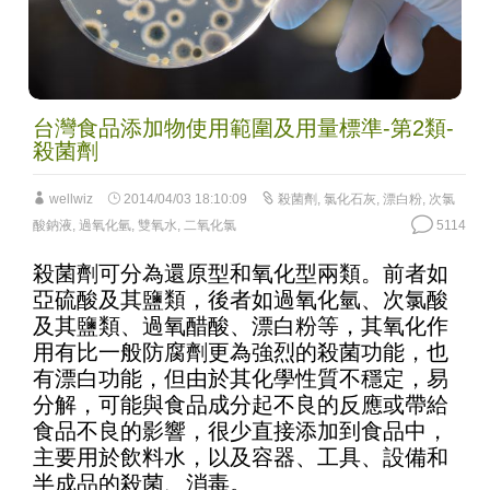
台灣食品添加物使用範圍及用量標準-第2類-
殺菌劑
wellwiz
2014/04/03 18:10:09
殺菌劑
,
氯化石灰
,
漂白粉
,
次氯
酸鈉液
,
過氧化氫
,
雙氧水
,
二氧化氯
5114
殺菌劑可分為還原型和氧化型兩類。前者如
亞硫酸及其鹽類，後者如過氧化氫、次氯酸
及其鹽類、過氧醋酸、漂白粉等，其氧化作
用有比一般防腐劑更為強烈的殺菌功能，也
有漂白功能，但由於其化學性質不穩定，易
分解，可能與食品成分起不良的反應或帶給
食品不良的影響，很少直接添加到食品中，
主要用於飲料水，以及容器、工具、設備和
半成品的殺菌、消毒。