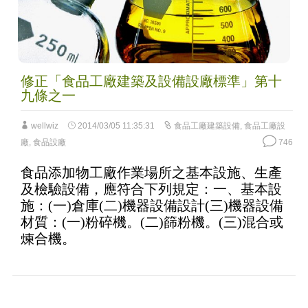
修正「食品工廠建築及設備設廠標準」第十
九條之一
wellwiz
2014/03/05 11:35:31
食品工廠建築設備
,
食品工廠設
廠
,
食品設廠
746
食品添加物工廠作業場所之基本設施、生產
及檢驗設備，應符合下列規定：一、基本設
施：(一)倉庫(二)機器設備設計(三)機器設備
材質：(一)粉碎機。(二)篩粉機。(三)混合或
煉合機。