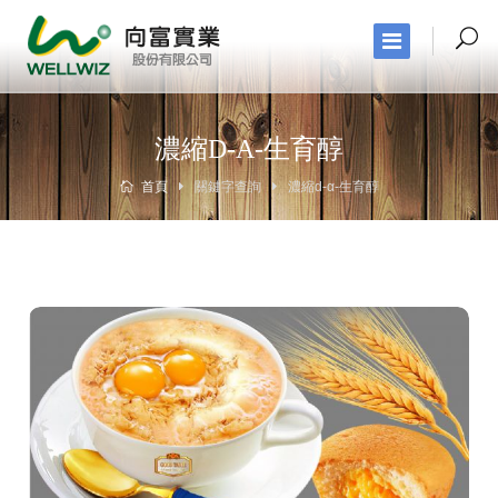
濃縮D-Α-生育醇
首頁
關鍵字查詢
濃縮d-α-生育醇