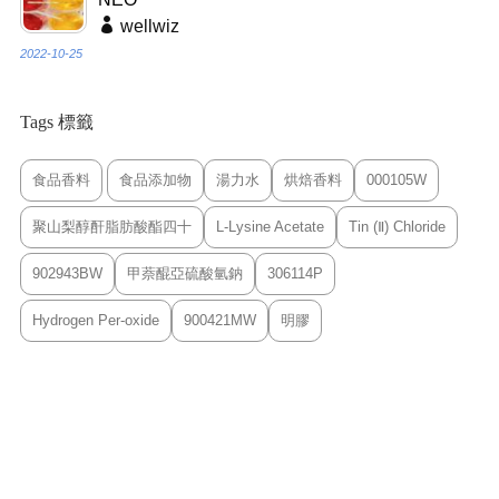
wellwiz
2022-10-25
Tags 標籤
食品香料
食品添加物
湯力水
烘焙香料
000105W
聚山梨醇酐脂肪酸酯四十
L-Lysine Acetate
Tin (Ⅱ) Chloride
902943BW
甲萘醌亞硫酸氫鈉
306114P
Hydrogen Per-oxide
900421MW
明膠