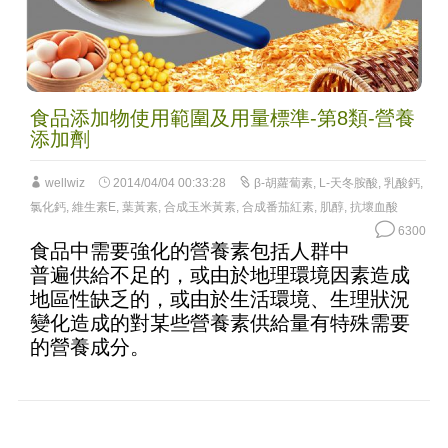
食品添加物使用範圍及用量標準-第8類-營養
添加劑
wellwiz
2014/04/04 00:33:28
β-胡蘿蔔素
,
L-天冬胺酸
,
乳酸鈣
,
氯化鈣
,
維生素E
,
葉黃素
,
合成玉米黃素
,
合成番茄紅素
,
肌醇
,
抗壞血酸
6300
食品中需要強化的營養素包括人群中
普遍供給不足的，或由於地理環境因素造成
地區性缺乏的，或由於生活環境、生理狀況
變化造成的對某些營養素供給量有特殊需要
的營養成分。