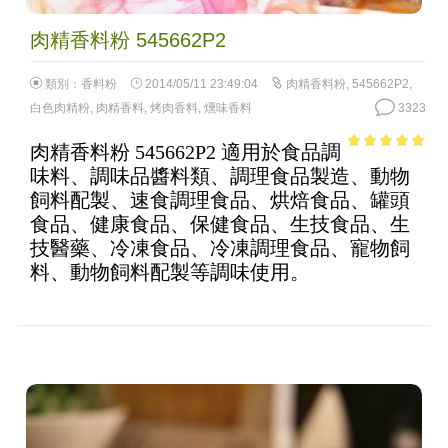
肉精香料粉 545662P2
類別：
香料粉
2014/05/11 23:49:04
肉精香料粉
,
545662P2
,
白色肉精粉
,
肉精香料
,
烤肉香料
,
燻味香料
3323
肉精香料粉 545662P2 適用於食品調
4.72
out of
味料、調味品醬料類、調理食品製造、動物
5
飼料配製、速食調理食品、烘焙食品、罐頭
食品、健康食品、保健食品、生技食品、生
技醫藥、冷凍食品、冷凍調理食品、寵物飼
料、動物飼料配製等調味使用。