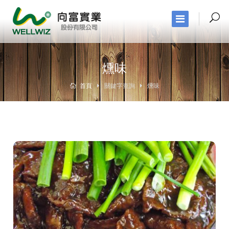
燻味
首頁
關鍵字查詢
燻味