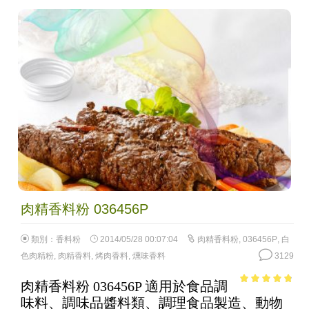
肉精香料粉 036456P
類別：
香料粉
2014/05/28 00:07:04
肉精香料粉
,
036456P
,
白
色肉精粉
,
肉精香料
,
烤肉香料
,
燻味香料
3129
肉精香料粉 036456P 適用於食品調
4.51
out of
味料、調味品醬料類、調理食品製造、動物
5