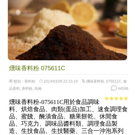
燻味香料粉 075611C
類別：
香料粉
2014/03/28 22:15:19
燻味香料粉
,
075611C
,
食
品香料
,
香料粉
,
烏梅
44596
燻味香料粉-075611C用於食品調味
4.68
out of
料、烘焙食品、肉類(蛋品)加工、速食調理食
5
品、蜜餞、醃漬食品、糖果餅乾、休閒食
品、巧克力、調味品醬料類、調理食品製
造、生技食品、生技醫藥、三合一沖泡系列