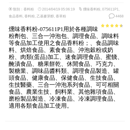
類別：
香料粉
2014/04/19 05:06:19
燻味香料粉
,
075611P1
,
食品香料
,
香料粉
,
乙基麥芽醇
,
香草粉
4468
燻味香料粉-075611P1用於各種調味
4.04
out
粉劑包、三合一沖泡包、調理食品、調味料
of 5
等食品加工使用之食品香料粉；、食品調味
料、烘焙食品、素食食品、沖泡穀粉或奶
粉、肉類(蛋品)加工、速食調理食品、蜜餞、
醃漬食品、糖果餅乾、休閒食品、巧克力、
製糖業、調味品醬料類、調理食品製造、罐
頭食品、健康食品、保健食品、生技食品、
生技醫藥、三合一沖泡系列食品、可可相關
食品、農業生技、飼料業、其他雜項食品、
磨粉製品製造、冷凍食品、冷凍調理食品、
適用各類食品加工使用。