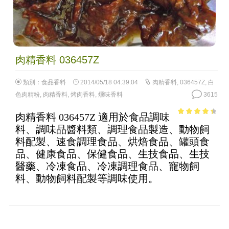
肉精香料 036457Z
類別：
食品香料
2014/05/18 04:39:04
肉精香料
,
036457Z
,
白
色肉精粉
,
肉精香料
,
烤肉香料
,
燻味香料
3615
肉精香料 036457Z 適用於食品調味
3.71
out
料、調味品醬料類、調理食品製造、動物飼
of 5
料配製、速食調理食品、烘焙食品、罐頭食
品、健康食品、保健食品、生技食品、生技
醫藥、冷凍食品、冷凍調理食品、寵物飼
料、動物飼料配製等調味使用。