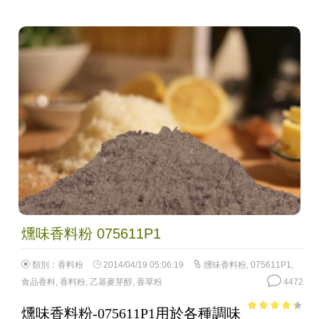
燻味香料粉 075611P1
類別：
香料粉
2014/04/19 05:06:19
燻味香料粉
,
075611P1
,
食品香料
,
香料粉
,
乙基麥芽醇
,
香草粉
4472
燻味香料粉-075611P1用於各種調味
3.63
out