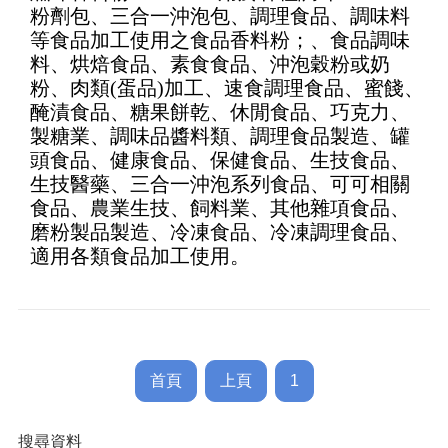
粉劑包、三合一沖泡包、調理食品、調味料
of 5
等食品加工使用之食品香料粉；、食品調味
料、烘焙食品、素食食品、沖泡穀粉或奶
粉、肉類(蛋品)加工、速食調理食品、蜜餞、
醃漬食品、糖果餅乾、休閒食品、巧克力、
製糖業、調味品醬料類、調理食品製造、罐
頭食品、健康食品、保健食品、生技食品、
生技醫藥、三合一沖泡系列食品、可可相關
食品、農業生技、飼料業、其他雜項食品、
磨粉製品製造、冷凍食品、冷凍調理食品、
適用各類食品加工使用。
首頁
上頁
1
搜尋資料