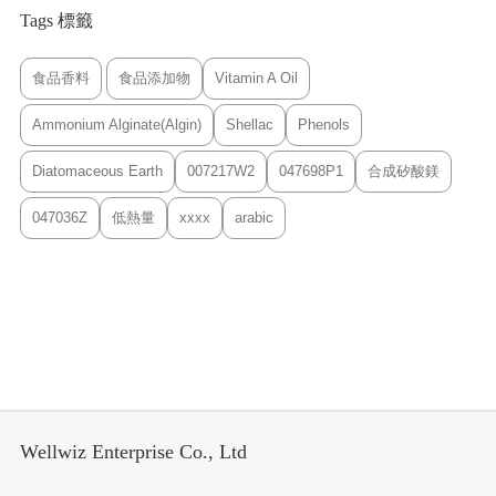
Tags 標籤
食品香料
食品添加物
Vitamin A Oil
Ammonium Alginate(Algin)
Shellac
Phenols
Diatomaceous Earth
007217W2
047698P1
合成矽酸鎂
047036Z
低熱量
xxxx
arabic
Wellwiz Enterprise Co., Ltd