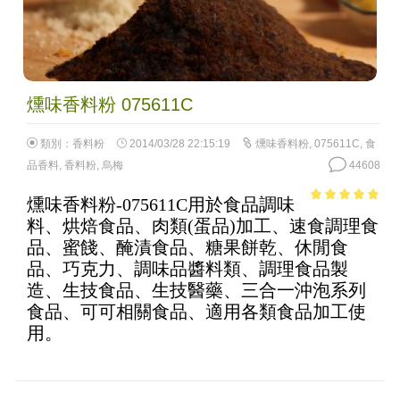
燻味香料粉 075611C
類別：
香料粉
2014/03/28 22:15:19
燻味香料粉
,
075611C
,
食
品香料
,
香料粉
,
烏梅
44608
燻味香料粉-075611C用於食品調味
4.57
out of
料、烘焙食品、肉類(蛋品)加工、速食調理食
5
品、蜜餞、醃漬食品、糖果餅乾、休閒食
品、巧克力、調味品醬料類、調理食品製
造、生技食品、生技醫藥、三合一沖泡系列
食品、可可相關食品、適用各類食品加工使
用。