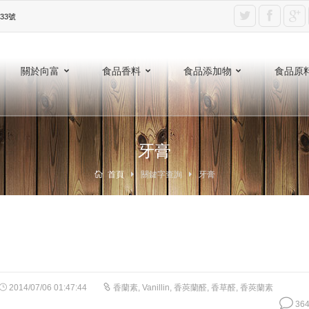
3號‎
關於向富
食品香料
食品添加物
食品原
牙膏
首頁
關鍵字查詢
牙膏
2014/07/06 01:47:44
香蘭素
,
Vanillin
,
香莢蘭醛
,
香草醛
,
香莢蘭素
364