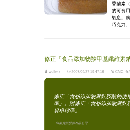
香蘭素（
的可食
氣息。
巧克力
修正「食品添加物羧甲基纖維素
wellwiz
2007/09/27 19:47:19
CMC
,
食
修正「食品添加物聚麩胺酸鈉使
準」。附修正「食品添加物聚麩
規格標準」
- 向富實業股份有限公司