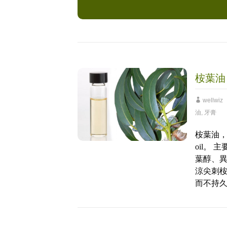
桉葉油
wellwiz
油
,
牙膏
桉葉油，尤加
oil。
葉醇、異
涼尖刺
而不持