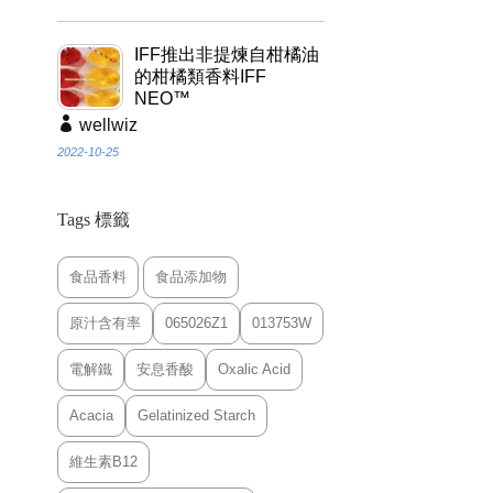
IFF推出非提煉自柑橘油
的柑橘類香料IFF
NEO™
wellwiz
2022-10-25
Tags 標籤
食品香料
食品添加物
原汁含有率
065026Z1
013753W
電解鐵
安息香酸
Oxalic Acid
Acacia
Gelatinized Starch
維生素B12