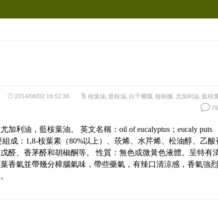
2014/08/02 16:52:36
桉葉油
,
藍桉油
,
白千層腦
,
桉樹腦
,
尤加利油
,
藍桉
76
利油，藍桉葉油。 英文名稱：oil of eucalyptus；eucaly puts
 主要組成：1,8-桉葉素（80%以上）、莰烯、水芹烯、松油醇、乙酸
戊醛、香茅醛和胡椒酮等。 性質：無色或微黃色液體。呈特有
桉葉香氣並帶幾分樟腦氣味，帶些藥氣，有辣口清涼感，香氣強
久。