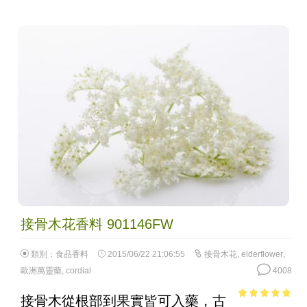
接骨木花香料 901146FW
類別：
食品香料
2015/06/22 21:06:55
接骨木花
,
elderflower
,
歐洲萬靈藥
,
cordial
4008
接骨木從根部到果實皆可入藥，古
4.9
out of 5