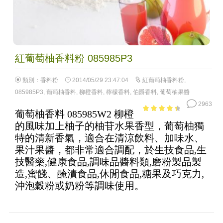
紅葡萄柚香料粉 085985P3
類別：
香料粉
2014/05/29 23:47:04
紅葡萄柚香料粉
,
085985P3
,
葡萄柚香料
,
柳橙香料
,
檸檬香料
,
伯爵香料
,
葡萄柚果醬
2963
葡萄柚香料 085985W2 柳橙
3.73
out
的風味加上柚子的柚苷水果香型，葡萄柚獨
of 5
特的清新香氣，適合在清涼飲料、加味水、
果汁果醬，都非常適合調配，於生技食品,生
技醫藥,健康食品,調味品醬料類,磨粉製品製
造,蜜餞、醃漬食品,休閒食品,糖果及巧克力,
沖泡穀粉或奶粉等調味使用。