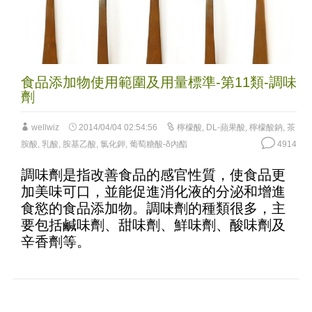
食品添加物使用範圍及用量標準-第11類-調味
劑
wellwiz
2014/04/04 02:54:56
檸檬酸
,
DL-蘋果酸
,
檸檬酸鈉
,
茶
胺酸
,
乳酸
,
胺基乙酸
,
氯化鉀
,
葡萄糖酸-δ內酯
4914
調味劑是指改善食品的感官性質，使食品更
加美味可口，並能促進消化液的分泌和增進
食慾的食品添加物。調味劑的種類很多，主
要包括鹹味劑、甜味劑、鮮味劑、酸味劑及
辛香劑等。