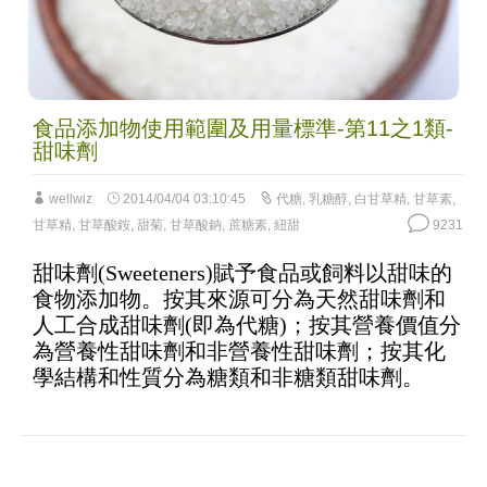
食品添加物使用範圍及用量標準-第11之1類-
甜味劑
wellwiz
2014/04/04 03:10:45
代糖
,
乳糖醇
,
白甘草精
,
甘草素
,
甘草精
,
甘草酸銨
,
甜菊
,
甘草酸鈉
,
蔗糖素
,
紐甜
9231
甜味劑(Sweeteners)賦予食品或飼料以甜味的
食物添加物。按其來源可分為天然甜味劑和
人工合成甜味劑(即為代糖)；按其營養價值分
為營養性甜味劑和非營養性甜味劑；按其化
學結構和性質分為糖類和非糖類甜味劑。