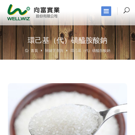
環己基（代）磺醯胺酸鈉
首頁
關鍵字查詢
環己基（代）磺醯胺酸鈉