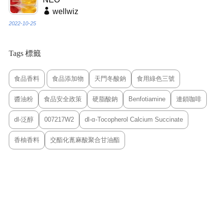
wellwiz
2022-10-25
Tags 標籤
食品香料
食品添加物
天門冬酸鈉
食用綠色三號
醬油粉
食品安全政策
硬脂酸鈉
Benfotiamine
連鎖咖啡
dl-泛醇
007217W2
dl-α-Tocopherol Calcium Succinate
香柚香料
交酯化蓖麻酸聚合甘油酯