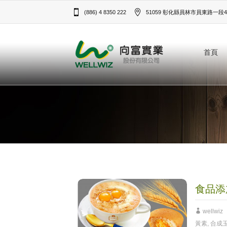
(886) 4 8350 222
51059 彰化縣員林市員東路一段43
首頁
食品添
wellwiz
黃素
,
合成