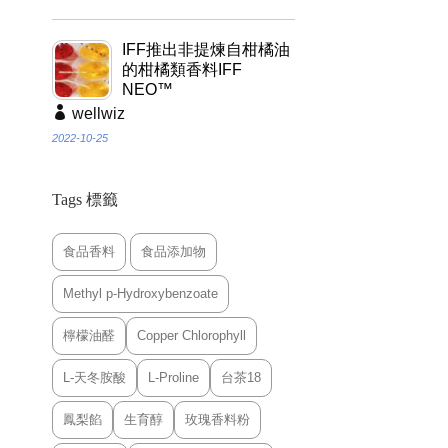
IFF推出非提煉自柑橘油
的柑橘類香料IFF
NEO™
wellwiz
2022-10-25
Tags 標籤
食品香料
食品添加物
Methyl p-Hydroxybenzoate
檸檬油醛
Copper Chlorophyll
L-天冬胺酸
L-Proline
台茶18
鳳梨餡
生育醇
玫瑰香料粉