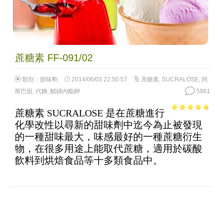
蔗糖素 FF-091/02
類別：
甜味劑
2014/06/03 22:50:57
蔗糖素
,
SUCRALOSE
,
阿
斯巴甜
,
代糖
,
醋磺內酯鉀
5981
蔗糖素 SUCRALOSE 是在蔗糖進行
4.27
out of
化學改性以尋新的甜味劑中迄今為止被發現
5
的一種甜味最大，味感最好的一種蔗糖衍生
物，在很多用途上能取代蔗糖，適用於碳酸
飲料到烘焙食品等十多類食品中。