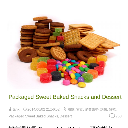
Packaged Sweet Baked Snacks and Dessert
tank
2014/06/02 21:56:52
甜點
,
零食
,
消費趨勢
,
糖果
,
餅乾
,
Packaged Sweet Baked Snacks
,
Dessert
753