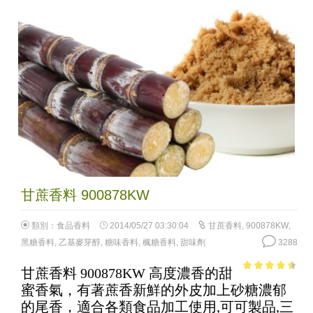
甘蔗香料 900878KW
類別：
食品香料
2014/05/27 03:30:04
甘蔗香料
,
900878KW
,
黑糖香料
,
乙基麥芽醇
,
糖味香料
,
楓糖香料
,
甜味劑
3288
甘蔗香料 900878KW 高度濃香的甜
4.03
out
蜜香氣，有著蔗香新鮮的外皮加上砂糖濃郁
of 5
的尾香，適合各類食品加工使用,可可製品,三