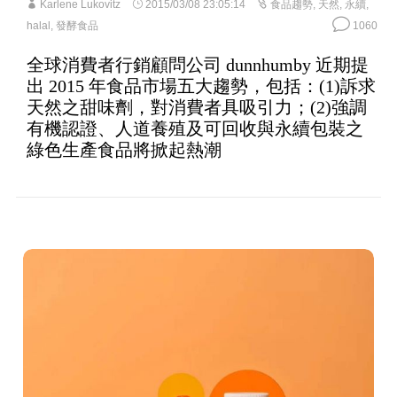
Karlene Lukovitz
2015/03/08 23:05:14
食品趨勢
,
天然
,
永續
,
halal
,
發酵食品
1060
全球消費者行銷顧問公司 dunnhumby 近期提
出 2015 年食品市場五大趨勢，包括：(1)訴求
天然之甜味劑，對消費者具吸引力；(2)強調
有機認證、人道養殖及可回收與永續包裝之
綠色生產食品將掀起熱潮