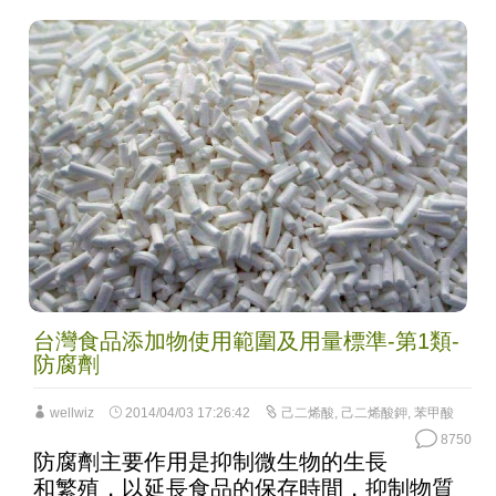
台灣食品添加物使用範圍及用量標準-第1類-
防腐劑
wellwiz
2014/04/03 17:26:42
己二烯酸
,
己二烯酸鉀
,
苯甲酸
8750
防腐劑主要作用是抑制微生物的生長
和繁殖，以延長食品的保存時間，抑制物質