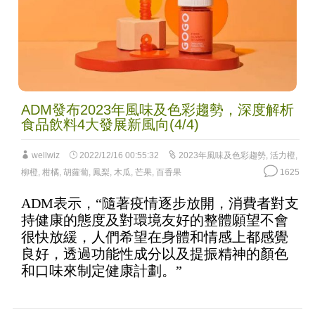
ADM發布2023年風味及色彩趨勢，深度解析
食品飲料4大發展新風向(4/4)
wellwiz
2022/12/16 00:55:32
2023年風味及色彩趨勢
,
活力橙
,
柳橙
,
柑橘
,
胡蘿蔔
,
鳳梨
,
木瓜
,
芒果
,
百香果
1625
ADM表示，“隨著疫情逐步放開，消費者對支
持健康的態度及對環境友好的整體願望不會
很快放緩，人們希望在身體和情感上都感覺
良好，透過功能性成分以及提振精神的顏色
和口味來制定健康計劃。”