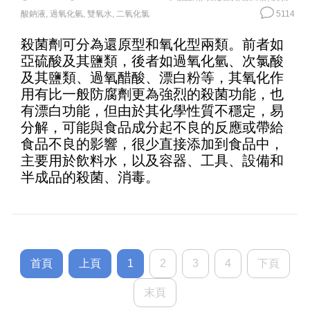
酸鈉液
,
過氧化氫
,
雙氧水
,
二氧化氯
5114
殺菌劑可分為還原型和氧化型兩類。前者如
亞硫酸及其鹽類，後者如過氧化氫、次氯酸
及其鹽類、過氧醋酸、漂白粉等，其氧化作
用有比一般防腐劑更為強烈的殺菌功能，也
有漂白功能，但由於其化學性質不穩定，易
分解，可能與食品成分起不良的反應或帶給
食品不良的影響，很少直接添加到食品中，
主要用於飲料水，以及容器、工具、設備和
半成品的殺菌、消毒。
首頁
上頁
1
2
3
4
下頁
末頁