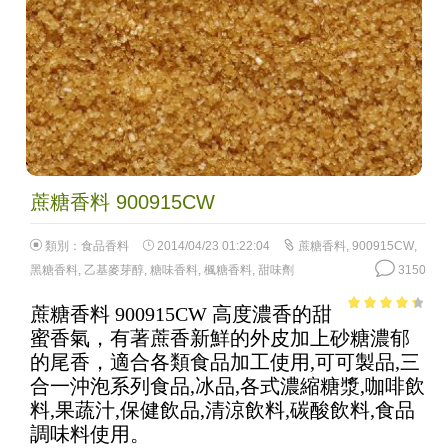
蔗糖香料 900915CW
類別：
食品香料
2014/04/23 01:22:04
蔗糖香料
,
900915CW
,
黑糖香料
,
乙基麥芽醇
,
糖味香料
,
楓糖香料
,
甜味劑
3150
蔗糖香料 900915CW 高度濃香的甜
3.55
out
蜜香氣，有著蔗香新鮮的外皮加上砂糖濃郁
of 5
的尾香，適合各類食品加工使用,可可製品,三
合一沖泡系列食品,冰品,各式濃縮糖漿,咖啡飲
料,果蔬汁,保健飲品,清涼飲料,碳酸飲料,食品
調味料使用。