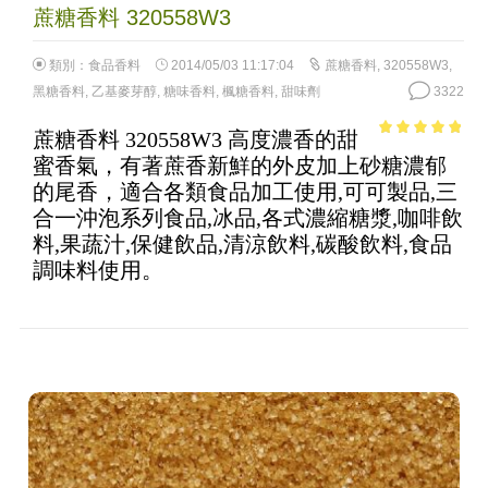
蔗糖香料 320558W3
類別：
食品香料
2014/05/03 11:17:04
蔗糖香料
,
320558W3
,
黑糖香料
,
乙基麥芽醇
,
糖味香料
,
楓糖香料
,
甜味劑
3322
蔗糖香料 320558W3 高度濃香的甜
4.64
out of
蜜香氣，有著蔗香新鮮的外皮加上砂糖濃郁
5
的尾香，適合各類食品加工使用,可可製品,三
合一沖泡系列食品,冰品,各式濃縮糖漿,咖啡飲
料,果蔬汁,保健飲品,清涼飲料,碳酸飲料,食品
調味料使用。