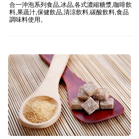
合一沖泡系列食品,冰品,各式濃縮糖漿,咖啡飲
料,果蔬汁,保健飲品,清涼飲料,碳酸飲料,食品
調味料使用。