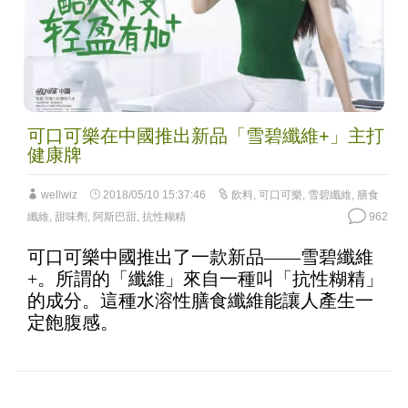
可口可樂在中國推出新品「雪碧纖維+」主打
健康牌
wellwiz
2018/05/10 15:37:46
飲料
,
可口可樂
,
雪碧纖維
,
膳食
纖維
,
甜味劑
,
阿斯巴甜
,
抗性糊精
962
可口可樂中國推出了一款新品——雪碧纖維
+。所謂的「纖維」來自一種叫「抗性糊精」
的成分。這種水溶性膳食纖維能讓人產生一
定飽腹感。