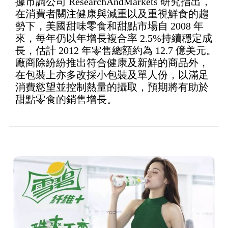
據市調公司 ResearchAndMarkets 研究指出，
在消費者關注健康與減重以及重視鮮食的趨
勢下，美國甜味零食和甜點市場自 2008 年
來，每年仍以年增長複合率 2.5%持續穩定成
長，估計 2012 年零售總額約為 12.7 億美元。
廠商除紛紛推出符合健康及新鮮的商品外，
在包裝上亦多改採小包裝及單人份，以滿足
消費慾望並控制熱量的攝取，預期將有助於
甜點零食的銷售增長。