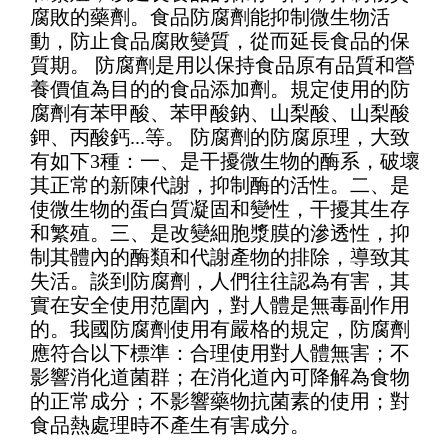
腐敗的藥劑。食品防腐劑能抑制微生物活
動，防止食品腐敗變質，從而延長食品的保
質期。 防腐劑是用以保持食品原有品質和營
養價值為目的的食品添加劑。規定使用的防
腐劑有苯甲酸、苯甲酸鈉、山梨酸、山梨酸
鉀、丙酸鈣...等。 防腐劑的防腐原理，大致
有如下3種：一、是干擾微生物的酶系，破壞
其正常的新陳代謝，抑制酶的活性。二、是
使微生物的蛋白質凝固和變性，干擾其生存
和繁殖。三、是改變細胞漿膜的滲透性，抑
制其體內的酶類和代謝產物的排除，導致其
失活。談到防腐劑，人們往往認為有害，其
實在安全使用范圍內，對人體是無毒副作用
的。我國防腐劑使用有嚴格的規定，防腐劑
應符合以下標準：合理使用對人體無害；不
影響消化道菌群；在消化道內可降解為食物
的正常成分；不影響藥物抗菌素的使用；對
食品熱處理時不產生有害成分。