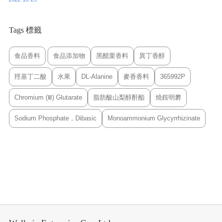
Tags 標籤
食品香料
食品添加物
黑醋栗香料
異丁香醇
羥基丁二酸
水果
DL-Alanine
麥香香料
365992P
Chromium (Ⅲ) Glutarate
脂肪酸山梨醇酐酯
燒銨明礬
Sodium Phosphate，Dibasic
Monoammonium Glycyrrhizinate