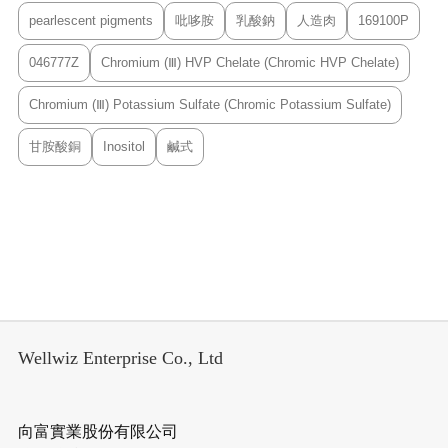
pearlescent pigments
吡哆胺
乳酸鈉
人造肉
169100P
046777Z
Chromium (Ⅲ) HVP Chelate (Chromic HVP Chelate)
Chromium (Ⅲ) Potassium Sulfate (Chromic Potassium Sulfate)
甘胺酸銅
Inositol
鹹式
Wellwiz Enterprise Co., Ltd
向富實業股份有限公司