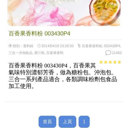
百香果香料粉 003430P4
類別：
香料粉
2014/04/16 23:26:50
百香果香料粉
,
003430P4
,
三合一沖泡飲品
,
果汁粉
,
百香果香料
11483
百香果香料粉 003430P4，百香果其
4.43
out of
氣味特別濃郁芳香，做為糖粉包、沖泡包、
5
三合一系列產品適合，各類調味粉劑包食品
加工使用。
首頁
上頁
1