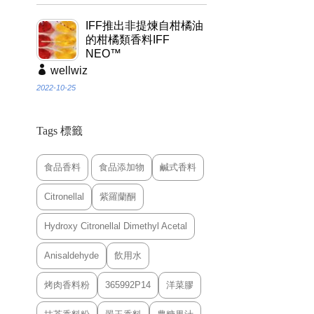
IFF推出非提煉自柑橘油
的柑橘類香料IFF
NEO™
wellwiz
2022-10-25
Tags 標籤
食品香料
食品添加物
鹹式香料
Citronellal
紫羅蘭酮
Hydroxy Citronellal Dimethyl Acetal
Anisaldehyde
飲用水
烤肉香料粉
365992P14
洋菜膠