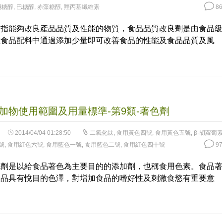
酮糖醇
,
巴糖醇
,
赤藻糖醇
,
羥丙基纖維素
86
是指能夠改良產品品質及性能的物質，食品品質改良劑是由食品
在食品配料中通過添加少量即可改善食品的性能及食品品質及風
加物使用範圍及用量標準-第9類-著色劑
2014/04/04 01:28:50
二氧化鈦
,
食用黃色四號
,
食用黃色五號
,
β-胡蘿蔔
號
,
食用紅色六號
,
食用藍色一號
,
食用藍色二號
,
食用紅色四十號
97
色劑是以給食品著色為主要目的的添加劑，也稱食用色素。食品
食品具有悅目的色澤，對增加食品的嗜好性及刺激食慾有重要意