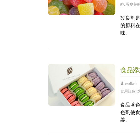
醇
,
異麥芽
改良劑
的原料
味。
食品添
wellwiz
食用紅色七
食品著
色劑使
義。