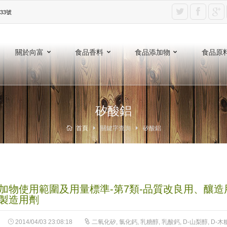
3號‎
關於向富
食品香料
食品添加物
食品原
矽酸鋁
首頁
關鍵字查詢
矽酸鋁
加物使用範圍及用量標準-第7類-品質改良用、釀造
製造用劑
2014/04/03 23:08:18
二氧化矽
,
氯化鈣
,
乳糖醇
,
乳酸鈣
,
D-山梨醇
,
D-木