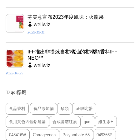
芬美意宣布2023年度風味：火龍果
wellwiz
2022-12-11
IFF推出非提煉自柑橘油的柑橘類香料IFF
NEO™
wellwiz
2022-10-25
Tags 標籤
食品香料
食品添加物
酯類
pH測定器
食用黃色四號鋁麗基
合成番茄紅素
gum
維生素E
048416W
Carrageenan
Polysorbate 65
049366P