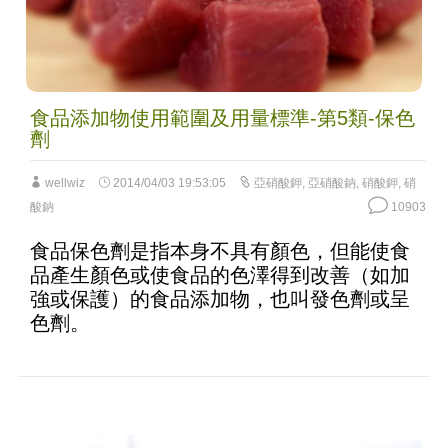
食品添加物使用範圍及用量標準-第5類-保色
劑
wellwiz
2014/04/03 19:53:05
亞硝酸鉀
,
亞硝酸鈉
,
硝酸鉀
,
硝
酸鈉
10903
食品保色劑是指本身不具有顏色，但能使食
品產生顏色或使食品的色澤得到改善（如加
強或保護）的食品添加物，也叫發色劑或呈
色劑。