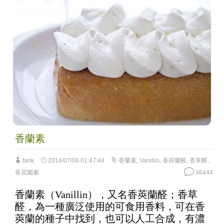
香蘭素
tank
2014/07/06 01:47:44
香蘭素
,
Vanillin
,
香莢蘭醛
,
香草醛
,
香莢蘭素
36444
香蘭素（Vanillin），又名香莢蘭醛；香草
醛，為一種廣泛使用的可食用香料，可在香
莢蘭的種子中找到，也可以人工合成，有濃