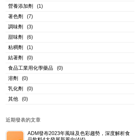
營養添加劑
(1)
著色劑
(7)
調味劑
(3)
甜味劑
(6)
粘稠劑
(1)
結著劑
(0)
食品工業用化學藥品
(0)
溶劑
(0)
乳化劑
(0)
其他
(0)
近期發表的文章
ADM發布2023年風味及色彩趨勢，深度解析食
品飲料4大發展新風向(4/4)