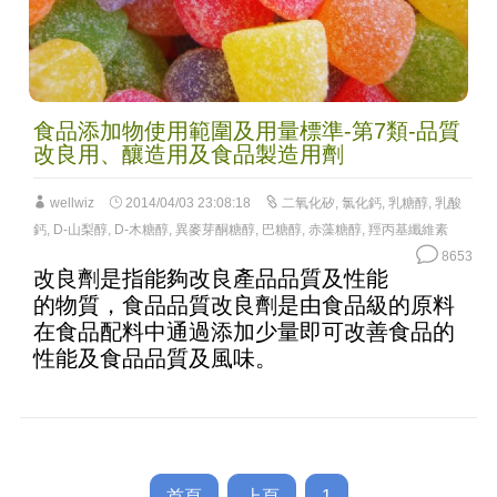
食品添加物使用範圍及用量標準-第7類-品質
改良用、釀造用及食品製造用劑
wellwiz
2014/04/03 23:08:18
二氧化矽
,
氯化鈣
,
乳糖醇
,
乳酸
鈣
,
D-山梨醇
,
D-木糖醇
,
異麥芽酮糖醇
,
巴糖醇
,
赤藻糖醇
,
羥丙基纖維素
8653
改良劑是指能夠改良產品品質及性能
的物質，食品品質改良劑是由食品級的原料
在食品配料中通過添加少量即可改善食品的
性能及食品品質及風味。
首頁
上頁
1