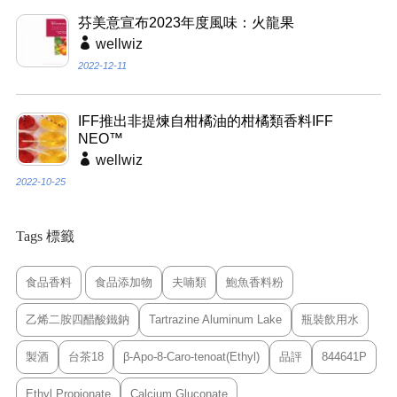
芬美意宣布2023年度風味：火龍果
wellwiz
2022-12-11
IFF推出非提煉自柑橘油的柑橘類香料IFF
NEO™
wellwiz
2022-10-25
Tags 標籤
食品香料
食品添加物
夫喃類
鮑魚香料粉
乙烯二胺四醋酸鐵鈉
Tartrazine Aluminum Lake
瓶裝飲用水
製酒
台茶18
β-Apo-8-Caro-tenoat(Ethyl)
品評
844641P
Ethyl Propionate
Calcium Gluconate