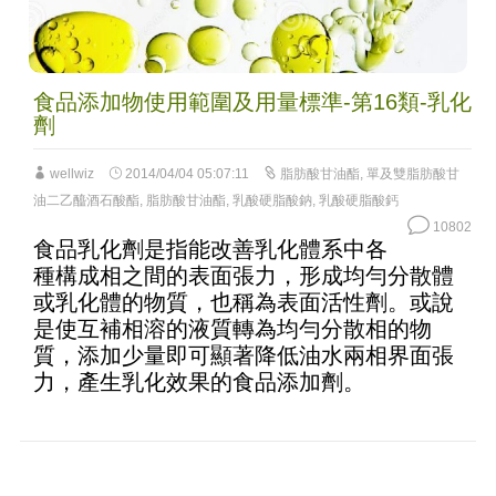
食品添加物使用範圍及用量標準-第16類-乳化
劑
wellwiz
2014/04/04 05:07:11
脂肪酸甘油酯
,
單及雙脂肪酸甘
油二乙醯酒石酸酯
,
脂肪酸甘油酯
,
乳酸硬脂酸鈉
,
乳酸硬脂酸鈣
10802
食品乳化劑是指能改善乳化體系中各
種構成相之間的表面張力，形成均勻分散體
或乳化體的物質，也稱為表面活性劑。或說
是使互補相溶的液質轉為均勻分散相的物
質，添加少量即可顯著降低油水兩相界面張
力，產生乳化效果的食品添加劑。