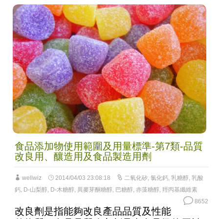
食品添加物使用範圍及用量標準-第7類-品質
改良用、釀造用及食品製造用劑
wellwiz
2014/04/03 23:08:18
二氧化矽
,
氯化鈣
,
乳糖醇
,
乳酸
鈣
,
D-山梨醇
,
D-木糖醇
,
異麥芽酮糖醇
,
巴糖醇
,
赤藻糖醇
,
羥丙基纖維素
8652
改良劑是指能夠改良產品品質及性能