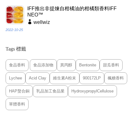
IFF推出非提煉自柑橘油的柑橘類香料IFF
NEO™
wellwiz
2022-10-25
Tags 標籤
食品香料
食品添加物
異丙醇
Bentonite
甜瓜香料
Lychee
Acid Clay
維生素A粉末
900172LP
楓糖香料
HAP螯合銅
乳品加工食品業
HydroxypropylCellulose
單體香料