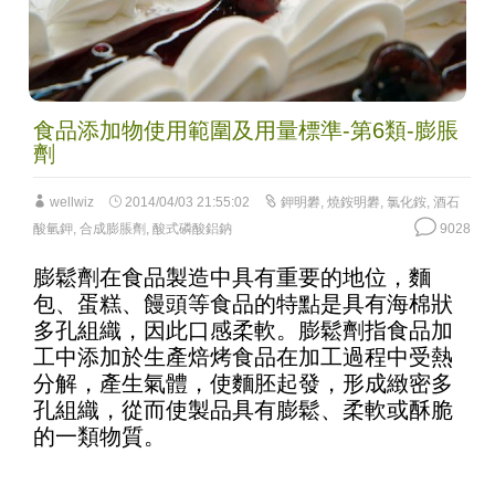
食品添加物使用範圍及用量標準-第6類-膨脹
劑
wellwiz
2014/04/03 21:55:02
鉀明礬
,
燒銨明礬
,
氯化銨
,
酒石
酸氫鉀
,
合成膨脹劑
,
酸式磷酸鋁鈉
9028
膨鬆劑在食品製造中具有重要的地位，麵
包、蛋糕、饅頭等食品的特點是具有海棉狀
多孔組織，因此口感柔軟。膨鬆劑指食品加
工中添加於生產焙烤食品在加工過程中受熱
分解，產生氣體，使麵胚起發，形成緻密多
孔組織，從而使製品具有膨鬆、柔軟或酥脆
的一類物質。