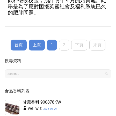
飲料徵收稅金，預計明年４月開始實施。此
舉是為了應對困擾英國社會及福利系統已久
的肥胖問題。
首頁
上頁
1
2
下頁
末頁
搜尋資料
食品香料列表
甘蔗香料 900878KW
wellwiz
2014-05-27