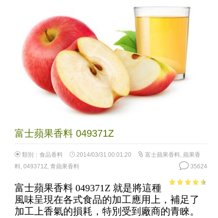
富士蘋果香料 049371Z
類別：
食品香料
2014/03/31 00:01:20
富士蘋果香料
,
蘋果香
料
,
049371Z
,
青蘋果香料
35624
富士蘋果香料 049371Z 就是將這種
3.97
out
風味呈現在各式食品的加工應用上，補足了
of 5
加工上香氣的損耗，特別受到廠商的青睞。