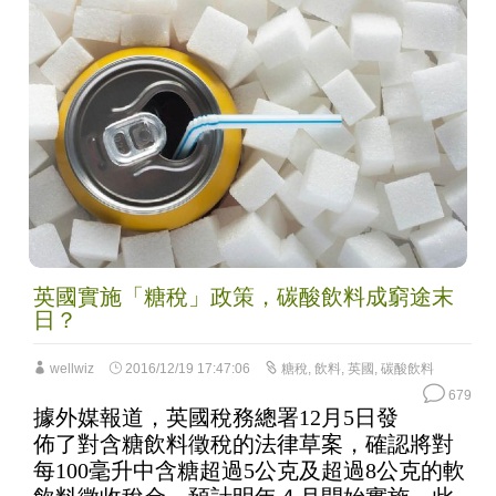
英國實施「糖稅」政策，碳酸飲料成窮途末
日？
wellwiz
2016/12/19 17:47:06
糖稅
,
飲料
,
英國
,
碳酸飲料
679
據外媒報道，英國稅務總署12月5日發
佈了對含糖飲料徵稅的法律草案，確認將對
每100毫升中含糖超過5公克及超過8公克的軟