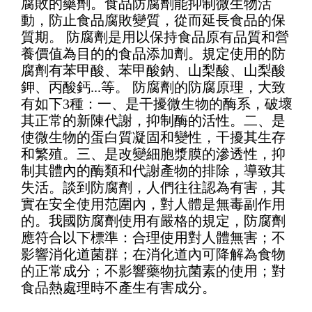
腐敗的藥劑。食品防腐劑能抑制微生物活
動，防止食品腐敗變質，從而延長食品的保
質期。 防腐劑是用以保持食品原有品質和營
養價值為目的的食品添加劑。規定使用的防
腐劑有苯甲酸、苯甲酸鈉、山梨酸、山梨酸
鉀、丙酸鈣...等。 防腐劑的防腐原理，大致
有如下3種：一、是干擾微生物的酶系，破壞
其正常的新陳代謝，抑制酶的活性。二、是
使微生物的蛋白質凝固和變性，干擾其生存
和繁殖。三、是改變細胞漿膜的滲透性，抑
制其體內的酶類和代謝產物的排除，導致其
失活。談到防腐劑，人們往往認為有害，其
實在安全使用范圍內，對人體是無毒副作用
的。我國防腐劑使用有嚴格的規定，防腐劑
應符合以下標準：合理使用對人體無害；不
影響消化道菌群；在消化道內可降解為食物
的正常成分；不影響藥物抗菌素的使用；對
食品熱處理時不產生有害成分。