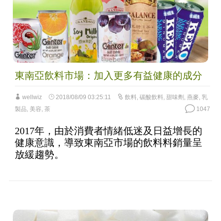
東南亞飲料市場：加入更多有益健康的成分
wellwiz
2018/08/09 03:25:11
飲料
,
碳酸飲料
,
甜味劑
,
燕麥
,
乳
製品
,
美容
,
茶
1047
2017年，由於消費者情緒低迷及日益增長的
健康意識，導致東南亞市場的飲料料銷量呈
放緩趨勢。