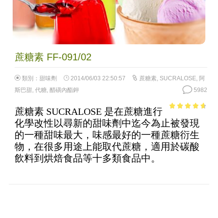
蔗糖素 FF-091/02
類別：
甜味劑
2014/06/03 22:50:57
蔗糖素
,
SUCRALOSE
,
阿
斯巴甜
,
代糖
,
醋磺內酯鉀
5982
蔗糖素 SUCRALOSE 是在蔗糖進行
4.28
out of
化學改性以尋新的甜味劑中迄今為止被發現
5
的一種甜味最大，味感最好的一種蔗糖衍生
物，在很多用途上能取代蔗糖，適用於碳酸
飲料到烘焙食品等十多類食品中。