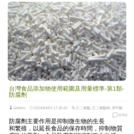
台灣食品添加物使用範圍及用量標準-第1類-
防腐劑
wellwiz
2014/04/03 17:26:42
己二烯酸
,
己二烯酸鉀
,
苯甲酸
8763
防腐劑主要作用是抑制微生物的生長
和繁殖，以延長食品的保存時間，抑制物質