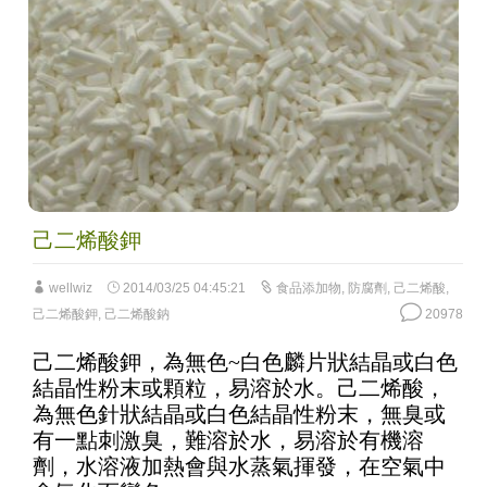
己二烯酸鉀
wellwiz
2014/03/25 04:45:21
食品添加物
,
防腐劑
,
己二烯酸
,
己二烯酸鉀
,
己二烯酸鈉
20978
己二烯酸鉀，為無色~白色麟片狀結晶或白色
結晶性粉末或顆粒，易溶於水。己二烯酸，
為無色針狀結晶或白色結晶性粉末，無臭或
有一點刺激臭，難溶於水，易溶於有機溶
劑，水溶液加熱會與水蒸氣揮發，在空氣中