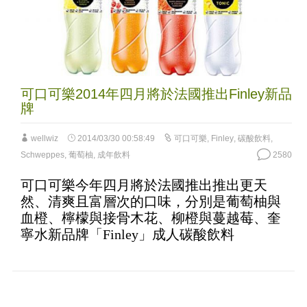
可口可樂2014年四月將於法國推出Finley新品
牌
wellwiz
2014/03/30 00:58:49
可口可樂
,
Finley
,
碳酸飲料
,
Schweppes
,
葡萄柚
,
成年飲料
2580
可口可樂今年四月將於法國推出推出更天
然、清爽且富層次的口味，分別是葡萄柚與
血橙、檸檬與接骨木花、柳橙與蔓越莓、奎
寧水新品牌「Finley」成人碳酸飲料