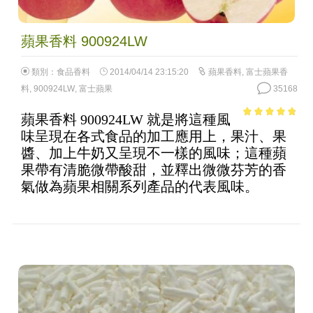
蘋果香料 900924LW
類別：
食品香料
2014/04/14 23:15:20
蘋果香料
,
富士蘋果香
料
,
900924LW
,
富士蘋果
35168
蘋果香料 900924LW 就是將這種風
4.51
out of
味呈現在各式食品的加工應用上，果汁、果
5
醬、加上牛奶又呈現不一樣的風味；這種蘋
果帶有清脆微帶酸甜，並釋出微微芬芳的香
氣做為蘋果相關系列產品的代表風味。