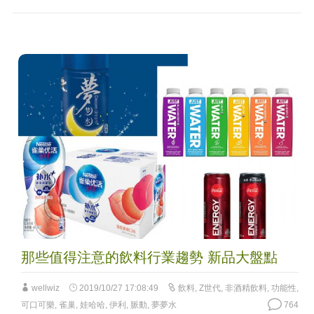
那些值得注意的飲料行業趨勢 新品大盤點
wellwiz
2019/10/27 17:08:49
飲料
,
Z世代
,
非酒精飲料
,
功能性
,
可口可樂
,
雀巢
,
娃哈哈
,
伊利
,
脈動
,
夢夢水
764