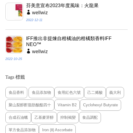
芬美意宣布2023年度風味：火龍果
wellwiz
2022-12-11
IFF推出非提煉自柑橘油的柑橘類香料IFF
NEO™
wellwiz
2022-10-25
Tags 標籤
食品香料
食品添加物
食用紅色六號
己二烯酸
義大利
聚山梨醇酐脂肪酸酯四十
Vitamin B2
Cyclohexyl Butyrate
合成石油蠟
乙基麥芽醇
抑制褐變
食品調配
單方食品添加物
Iron (Ⅱ) Ascorbate