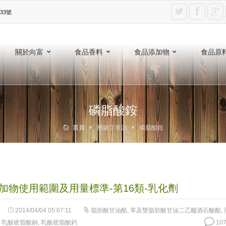
3號‎
關於向富
食品香料
食品添加物
食品原
磷脂酸銨
首頁
關鍵字查詢
磷脂酸銨
加物使用範圍及用量標準-第16類-乳化劑
2014/04/04 05:07:11
脂肪酸甘油酯
,
單及雙脂肪酸甘油二乙醯酒石酸酯
,
,
乳酸硬脂酸鈉
,
乳酸硬脂酸鈣
107