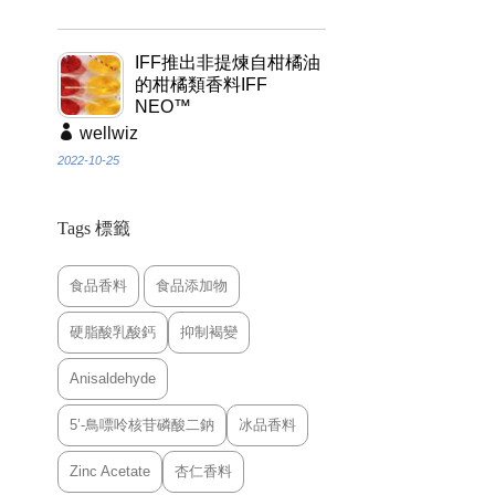
IFF推出非提煉自柑橘油
的柑橘類香料IFF
NEO™
wellwiz
2022-10-25
Tags 標籤
食品香料
食品添加物
硬脂酸乳酸鈣
抑制褐變
Anisaldehyde
5’-鳥嘌呤核苷磷酸二鈉
冰品香料
Zinc Acetate
杏仁香料