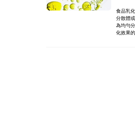
食品乳
分散體
為均勻
化效果