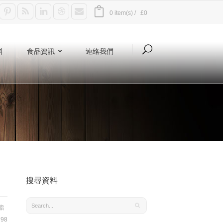
0 item(s) /
£0
料
食品資訊
連絡我們
搜尋資料
脂
98