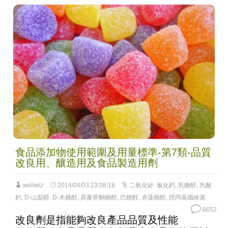
食品添加物使用範圍及用量標準-第7類-品質
改良用、釀造用及食品製造用劑
wellwiz
2014/04/03 23:08:18
二氧化矽
,
氯化鈣
,
乳糖醇
,
乳酸
鈣
,
D-山梨醇
,
D-木糖醇
,
異麥芽酮糖醇
,
巴糖醇
,
赤藻糖醇
,
羥丙基纖維素
8652
改良劑是指能夠改良產品品質及性能