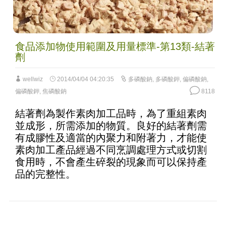
食品添加物使用範圍及用量標準-第13類-結著
劑
wellwiz
2014/04/04 04:20:35
多磷酸鈉
,
多磷酸鉀
,
偏磷酸鈉
,
偏磷酸鉀
,
焦磷酸鈉
8118
結著劑為製作素肉加工品時，為了重組素肉
並成形，所需添加的物質。良好的結著劑需
有成膠性及適當的內聚力和附著力，才能使
素肉加工產品經過不同烹調處理方式或切割
食用時，不會產生碎裂的現象而可以保持產
品的完整性。