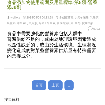
食品添加物使用範圍及用量標準-第8類-營養
添加劑
wellwiz
2014/04/04 00:33:28
β-胡蘿蔔素
,
L-天冬胺酸
,
乳酸鈣
,
氯化鈣
,
維生素E
,
葉黃素
,
合成玉米黃素
,
合成番茄紅素
,
肌醇
,
抗壞血酸
6293
食品中需要強化的營養素包括人群中
普遍供給不足的，或由於地理環境因素造成
地區性缺乏的，或由於生活環境、生理狀況
變化造成的對某些營養素供給量有特殊需要
的營養成分。
首頁
上頁
1
搜尋資料