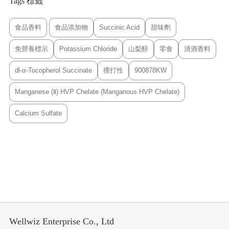
Tags 標籤
食品香料
食品添加物
Succinic Acid
甜味劑
免營養標示
Potassium Chloride
山梨醇
零食
清酒香料
dl-α-Tocopherol Succinate
攪打性
900878KW
Manganese (Ⅱ) HVP Chelate (Manganous HVP Chelate)
Calcium Sulfate
Wellwiz Enterprise Co., Ltd