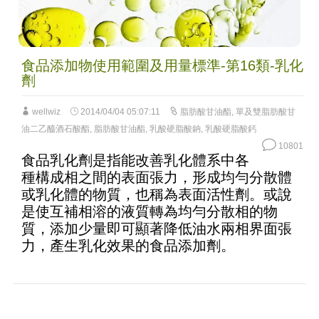
食品添加物使用範圍及用量標準-第16類-乳化
劑
wellwiz
2014/04/04 05:07:11
脂肪酸甘油酯
,
單及雙脂肪酸甘
油二乙醯酒石酸酯
,
脂肪酸甘油酯
,
乳酸硬脂酸鈉
,
乳酸硬脂酸鈣
10801
食品乳化劑是指能改善乳化體系中各
種構成相之間的表面張力，形成均勻分散體
或乳化體的物質，也稱為表面活性劑。或說
是使互補相溶的液質轉為均勻分散相的物
質，添加少量即可顯著降低油水兩相界面張
力，產生乳化效果的食品添加劑。