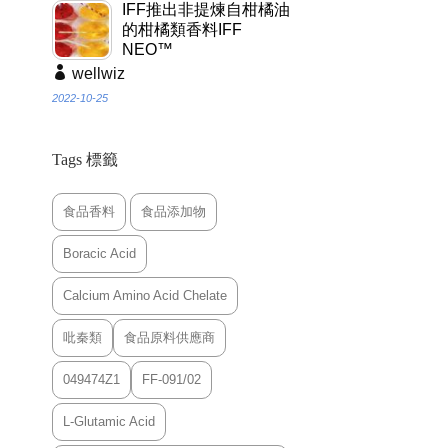
IFF推出非提煉自柑橘油
的柑橘類香料IFF
NEO™
wellwiz
2022-10-25
Tags 標籤
食品香料
食品添加物
Boracic Acid
Calcium Amino Acid Chelate
吡秦類
食品原料供應商
049474Z1
FF-091/02
L-Glutamic Acid