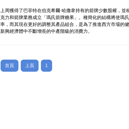
上周獲得了巴菲特在伯克希爾·哈撒韋持有的箭牌少數股權，並
巧克力和箭牌業務成立「瑪氏箭牌糖果」。種簡化的結構將使瑪
效率，而其現在更好的調整其產品組合，是為了推進西方市場的
和新興經濟體中不斷增長的中產階級的消費力。
首頁
上頁
1