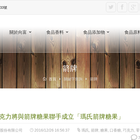
3號‎
關於向富
食品香料
食品添加物
食品原
箭牌
首頁
關鍵字查詢
箭牌
克力將與箭牌糖果聯手成立「瑪氏箭牌糖果」
股份有限公司
2016/12/26 16:56:37
瑪氏
,
箭牌
,
糖果
,
口香糖
,
巧克力
,
零
7