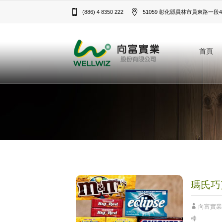
(886) 4 8350 222
51059 彰化縣員林市員東路一段43
首頁
瑪氏巧
向富實業
棒