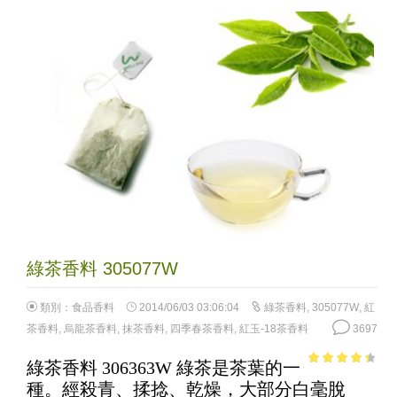
綠茶香料 305077W
類別：
食品香料
2014/06/03 03:06:04
綠茶香料
,
305077W
,
紅
茶香料
,
烏龍茶香料
,
抹茶香料
,
四季春茶香料
,
紅玉-18茶香料
3697
綠茶香料 306363W 綠茶是茶葉的一
3.71
out
種。經殺青、揉捻、乾燥，大部分白毫脫
of 5