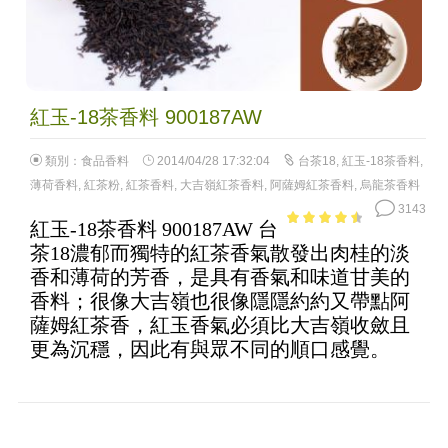
紅玉-18茶香料 900187AW
類別：
食品香料
2014/04/28 17:32:04
台茶18
,
紅玉-18茶香料
,
薄荷香料
,
紅茶粉
,
紅茶香料
,
大吉嶺紅茶香料
,
阿薩姆紅茶香料
,
烏龍茶香料
3143
紅玉-18茶香料 900187AW 台
4.05
out
茶18濃郁而獨特的紅茶香氣散發出肉桂的淡
of 5
香和薄荷的芳香，是具有香氣和味道甘美的
香料；很像大吉嶺也很像隱隱約約又帶點阿
薩姆紅茶香，紅玉香氣必須比大吉嶺收斂且
更為沉穩，因此有與眾不同的順口感覺。