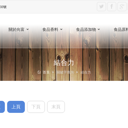
3號‎
關於向富
食品香料
食品添加物
食品原
結合力
首頁
關鍵字查詢
結合力
頁
上頁
下頁
末頁