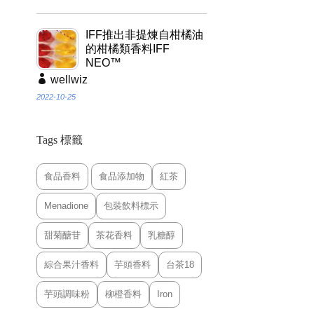
IFF推出非提煉自柑橘油
的柑橘類香料IFF
NEO™
wellwiz
2022-10-25
Tags 標籤
食品香料
食品添加物
紅茶
Menadione
包裝飲料標示
甜菊醣苷
茶花香料
乳糖醇
綜合果汁香料
芋頭香料
台茶18
芋頭調味粉
柳橙香料
Iron