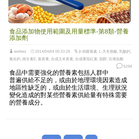
食品添加物使用範圍及用量標準-第8類-營養
添加劑
wellwiz
2014/04/04 00:33:28
β-胡蘿蔔素
,
L-天冬胺酸
,
乳酸鈣
,
氯化鈣
,
維生素E
,
葉黃素
,
合成玉米黃素
,
合成番茄紅素
,
肌醇
,
抗壞血酸
6298
食品中需要強化的營養素包括人群中
普遍供給不足的，或由於地理環境因素造成
地區性缺乏的，或由於生活環境、生理狀況
變化造成的對某些營養素供給量有特殊需要
的營養成分。