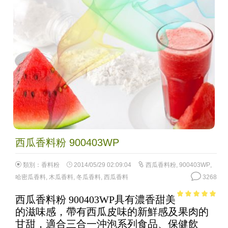
西瓜香料粉 900403WP
類別：
香料粉
2014/05/29 02:09:04
西瓜香料粉
,
900403WP
,
哈密瓜香料
,
木瓜香料
,
冬瓜香料
,
西瓜香料
3268
西瓜香料粉 900403WP具有濃香甜美
4.72
out of
的滋味感，帶有西瓜皮味的新鮮感及果肉的
5
甘甜，適合三合一沖泡系列食品、保健飲