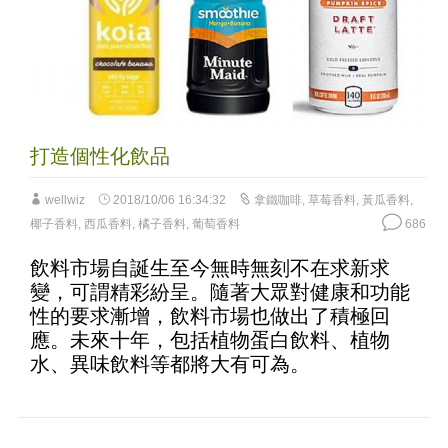
打造個性化飲品
wellwiz
2018/10/06 16:34:32
拿鐵咖啡
,
草莓香料
,
黃瓜香料
,
椰子香料
,
西瓜香料
,
橘子香料
,
葡萄香料
686
飲料市場自誕生至今無時無刻不在求新求
變，可謂精彩紛呈。隨著大眾對健康和功能
性的要求漸增，飲料市場也做出了積極回
應。未來十年，包括植物蛋白飲料、植物
水、異味飲料等都將大有可為。