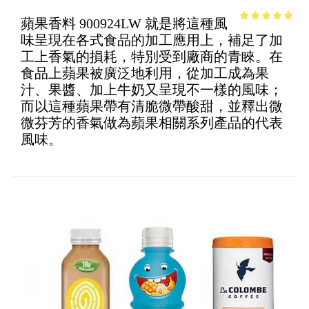
蘋果香料 900924LW 就是將這種風
4.78
out of
味呈現在各式食品的加工應用上，補足了加
5
工上香氣的損耗，特別受到廠商的青睞。在
食品上蘋果被廣泛地利用，從加工成為果
汁、果醬、加上牛奶又呈現不一樣的風味；
而以這種蘋果帶有清脆微帶酸甜，並釋出微
微芬芳的香氣做為蘋果相關系列產品的代表
風味。