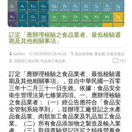
訂定「應辦理檢驗之食品業者、最低檢驗週
期及其他相關事項」
wellwiz
2014/08/22 16:44:26
食品添加物
,
重金屬
,
水產品食品
業
,
肉類加工食品業
,
乳品加工食品業
713
訂定「應辦理檢驗之食品業者、最低檢驗週
期及其他相關事項」，並自中華民國一百零
三年十二月三十一日生效。依據：食品安全
衛生管理法第七條第四項。一、應辦理檢驗
之食品業者：（一）經公告應符合「食品安
全管制系統準則」，並辦理工廠登記之水產
品食品業、肉類加工食品業及乳品加工食品
業。（二）所有食品添加物之製造及輸入業
者。（三）取得查驗登記許可之特殊營養食