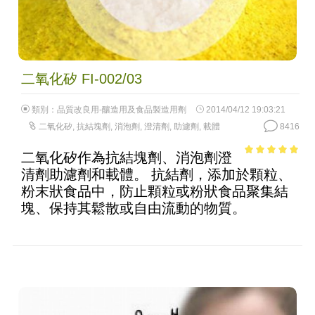
二氧化矽 FI-002/03
類別：
品質改良用-釀造用及食品製造用劑
2014/04/12 19:03:21
二氧化矽
,
抗結塊劑
,
消泡劑
,
澄清劑
,
助濾劑
,
載體
8416
二氧化矽作為抗結塊劑、消泡劑澄
4.73
out of
清劑助濾劑和載體。 抗結劑，添加於顆粒、
5
粉末狀食品中，防止顆粒或粉狀食品聚集結
塊、保持其鬆散或自由流動的物質。