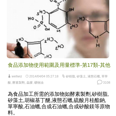
食品添加物使用範圍及用量標準-第17類-其他
wellwiz
2014/04/04 05:27:18
矽樹脂
,
矽藻土
,
液態石蠟
,
單寧
酸
,
酵素製劑
,
蟲膠
,
礦物油
3108
為食品加工所需的添加物如酵素製劑,矽樹脂,
矽藻土,胡椒基丁醚,液態石蠟,硫酸月桂酯鈉,
單寧酸,石油蠟,合成石油蠟,合成矽酸鎂等原物
料。