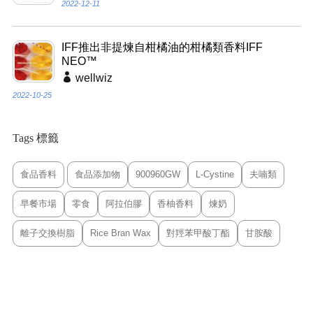
2022-12-11
IFF推出非提煉自柑橘油的柑橘類香料IFF
NEO™
wellwiz
2022-10-25
Tags 標籤
食品香料
食品添加物
900960GW
L-Cystine
夫喃類
早餐市場
零食
阿拉伯膠
香柚香料
煉奶
離子交換樹脂
Rice Bran Wax
對羥苯甲酸丁酯
甘胺酸