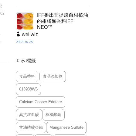
脂
02
IFF推出非提煉自柑橘油
的柑橘類香料IFF
勻
NEO™
轉
wellwiz
乳
2022-10-25
Tags 標籤
食品香料
食品添加物
013938W3
Calcium Copper Edetate
異抗壞血酸
檸檬酸銅
甘油磷酸亞鐵
Manganese Sulfate