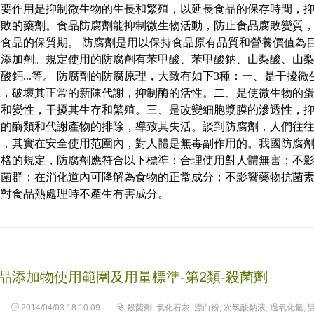
主要作用是抑制微生物的生長和繁殖，以延長食品的保存時間，
腐敗的藥劑。食品防腐劑能抑制微生物活動，防止食品腐敗變質
食品的保質期。 防腐劑是用以保持食品原有品質和營養價值為
品添加劑。規定使用的防腐劑有苯甲酸、苯甲酸鈉、山梨酸、山
酸鈣...等。 防腐劑的防腐原理，大致有如下3種：一、是干擾微
系，破壞其正常的新陳代謝，抑制酶的活性。二、是使微生物的
固和變性，干擾其生存和繁殖。三、是改變細胞漿膜的滲透性，
內的酶類和代謝產物的排除，導致其失活。談到防腐劑，人們往
害，其實在安全使用范圍內，對人體是無毒副作用的。我國防腐
嚴格的規定，防腐劑應符合以下標準：合理使用對人體無害；不
道菌群；在消化道內可降解為食物的正常成分；不影響藥物抗菌
；對食品熱處理時不產生有害成分。
品添加物使用範圍及用量標準-第2類-殺菌劑
2014/04/03 18:10:09
殺菌劑
,
氯化石灰
,
漂白粉
,
次氯酸鈉液
,
過氧化氫
,