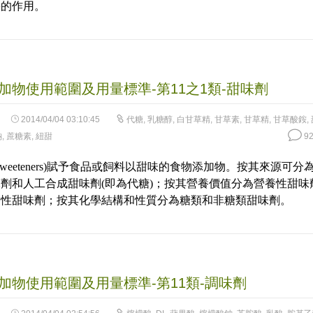
要的作用。
加物使用範圍及用量標準-第11之1類-甜味劑
2014/04/04 03:10:45
代糖
,
乳糖醇
,
白甘草精
,
甘草素
,
甘草精
,
甘草酸銨
,
鈉
,
蔗糖素
,
紐甜
92
Sweeteners)賦予食品或飼料以甜味的食物添加物。按其來源可分
劑和人工合成甜味劑(即為代糖)；按其營養價值分為營養性甜味
養性甜味劑；按其化學結構和性質分為糖類和非糖類甜味劑。
加物使用範圍及用量標準-第11類-調味劑