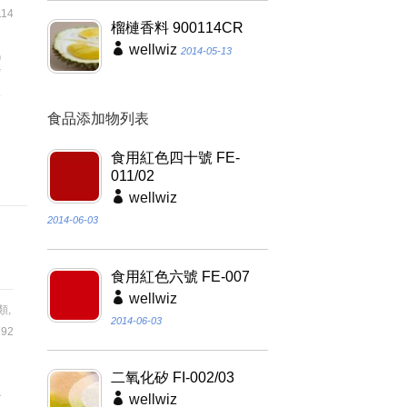
14
榴槤香料 900114CR
wellwiz
氧
2014-05-13
腐
分
加
食品添加物列表
消
食用紅色四十號 FE-
011/02
wellwiz
2014-06-03
食用紅色六號 FE-007
wellwiz
類
,
2014-06-03
92
夠
二氧化矽 FI-002/03
具
wellwiz