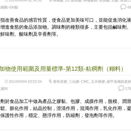
2014/04/04 02:54:56
檸檬酸
,
DL-蘋果酸
,
檸檬酸鈉
,
茶胺酸
,
乳酸
,
胺基乙
糖酸-δ內酯
49
是指改善食品的感官性質，使食品更加美味可口，並能促進消化
和增進食慾的食品添加物。調味劑的種類很多，主要包括鹹味劑
、鮮味劑、酸味劑及辛香劑等。
加物使用範圍及用量標準-第12類-粘稠劑（糊料）
2014/04/04 03:53:34
鹿角菜膠
,
三仙膠
,
CMC
,
玉米糖膠
,
羧甲基纖維素
化澱粉
176
稠劑於食品加工中做為產品之膠黏、包膠、成膜作用，脫模、潤
膨鬆、膨化作用，結晶控制，澄清作用，混濁作用，乳化作用，
，保護性作用，穩定、懸浮作用，防縮劑，發泡劑等作用。