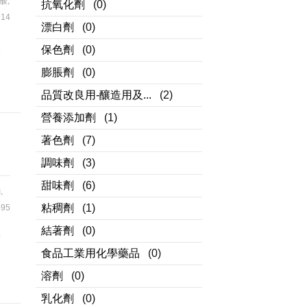
酸
,
抗氧化劑
(0)
14
漂白劑
(0)
液
保色劑
(0)
、
膨脹劑
(0)
品質改良用-釀造用及...
(2)
營養添加劑
(1)
著色劑
(7)
調味劑
(3)
甜味劑
(6)
鈉
,
粘稠劑
(1)
95
結著劑
(0)
滑
食品工業用化學藥品
(0)
凝
溶劑
(0)
乳化劑
(0)