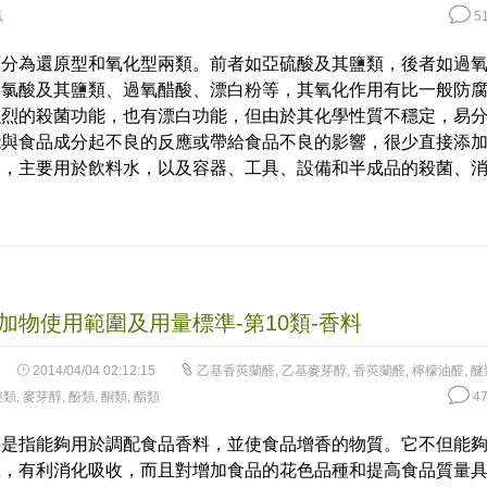
氯
51
可分為還原型和氧化型兩類。前者如亞硫酸及其鹽類，後者如過
次氯酸及其鹽類、過氧醋酸、漂白粉等，其氧化作用有比一般防
強烈的殺菌功能，也有漂白功能，但由於其化學性質不穩定，易
能與食品成分起不良的反應或帶給食品不良的影響，很少直接添
中，主要用於飲料水，以及容器、工具、設備和半成品的殺菌、
加物使用範圍及用量標準-第10類-香料
2014/04/04 02:12:15
乙基香莢蘭醛
,
乙基麥芽醇
,
香莢蘭醛
,
檸檬油醛
,
醚
醚類
,
麥芽醇
,
酚類
,
酮類
,
酯類
47
料是指能夠用於調配食品香料，並使食品增香的物質。它不但能
慾，有利消化吸收，而且對增加食品的花色品種和提高食品質量