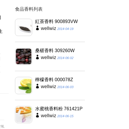
抑
食品香料列表
，
目
紅茶香料 900893VW
梨
wellwiz
2014-04-19
生
蛋
抑
桑椹香料 309260W
往
wellwiz
2014-06-02
劑
影
素
檸檬香料 000078Z
wellwiz
2014-06-03
水蜜桃香料粉 761421P
wellwiz
2014-06-15
雙氧