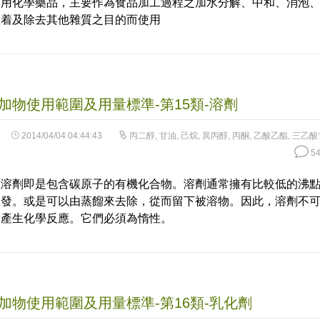
業用化學藥品，主要作為食品加工過程之加水分解、中和、消泡
吸着及除去其他雜質之目的而使用
加物使用範圍及用量標準-第15類-溶劑
2014/04/04 04:44:43
丙二醇
,
甘油
,
己烷
,
異丙醇
,
丙酮
,
乙酸乙酯
,
三乙酸
54
機溶劑即是包含碳原子的有機化合物。溶劑通常擁有比較低的沸
揮發。或是可以由蒸餾來去除，從而留下被溶物。因此，溶劑不
質產生化學反應。它們必須為惰性。
加物使用範圍及用量標準-第16類-乳化劑