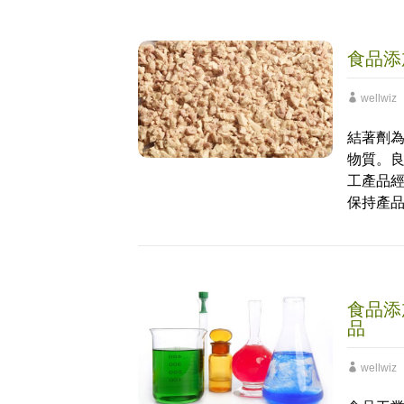
食品添
wellwiz
結著劑
物質。
工產品
保持產
食品添
品
wellwiz