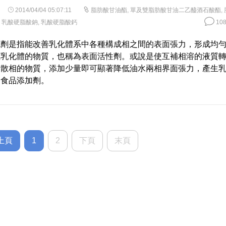
2014/04/04 05:07:11
脂肪酸甘油酯
,
單及雙脂肪酸甘油二乙醯酒石酸酯
,
,
乳酸硬脂酸鈉
,
乳酸硬脂酸鈣
108
化劑是指能改善乳化體系中各種構成相之間的表面張力，形成均
或乳化體的物質，也稱為表面活性劑。或說是使互補相溶的液質
分散相的物質，添加少量即可顯著降低油水兩相界面張力，產生
的食品添加劑。
上頁
1
2
下頁
末頁