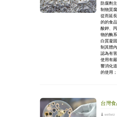
防腐劑
制物質
從而延長
的的食
酸鉀、丙
物的酶
白質凝
制其體
認為有
使用有
響消化
的使用
台灣食
wellwiz