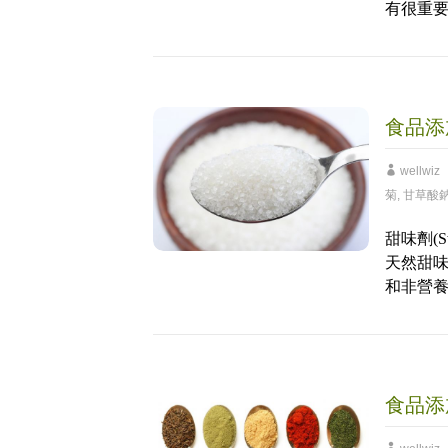
有很重
食品添
wellwiz
菊
,
甘草酸
甜味劑(
天然甜味
和非營
食品添