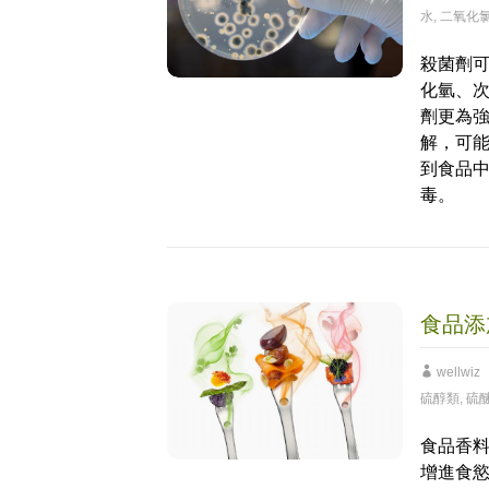
水
,
二氧化
殺菌劑
化氫、
劑更為
解，可
到食品
毒。
食品添
wellwiz
硫醇類
,
硫
食品香
增進食