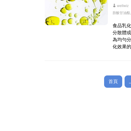
wellwiz
肪酸甘油酯
食品乳
分散體
為均勻
化效果
首頁