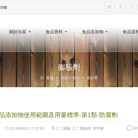
3號‎
關於向富
食品香料
食品添加物
食品原
膨脹劑
首頁
關鍵字查詢
膨脹劑
品添加物使用範圍及用量標準-第1類-防腐劑
2014/04/03 17:26:42
己二烯酸
,
己二烯酸鉀
,
苯甲酸
87