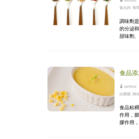
wellwiz
氯化鉀
,
葡萄
調味劑
的分泌
甜味劑
食品添
wellwiz
結蘭膠
,
糊
食品粘
作用，
膠作用