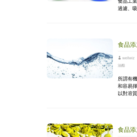
食品工
過濾、
食品添
wellwiz
油酯
所謂有
和容易
以對溶
食品添