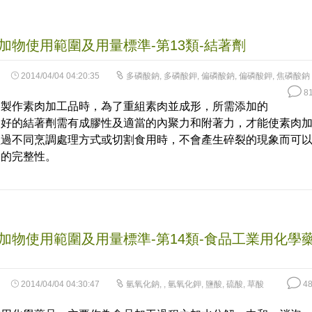
加物使用範圍及用量標準-第13類-結著劑
2014/04/04 04:20:35
多磷酸鈉
,
多磷酸鉀
,
偏磷酸鈉
,
偏磷酸鉀
,
焦磷酸鈉
81
為製作素肉加工品時，為了重組素肉並成形，所需添加的
良好的結著劑需有成膠性及適當的內聚力和附著力，才能使素肉
經過不同烹調處理方式或切割食用時，不會產生碎裂的現象而可
品的完整性。
加物使用範圍及用量標準-第14類-食品工業用化學
2014/04/04 04:30:47
氫氧化鈉
,
,
氫氧化鉀
,
鹽酸
,
硫酸
,
草酸
48