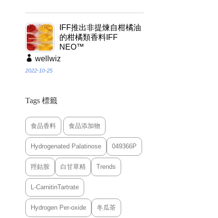
IFF推出非提煉自柑橘油
的柑橘類香料IFF
NEO™
wellwiz
2022-10-25
Tags 標籤
食品香料
食品添加物
Hydrogenated Palatinose
049366P
羥鈷胺
白甘草精
Trends
L-CarnitinTartrate
Hydrogen Per-oxide
冬瓜茶