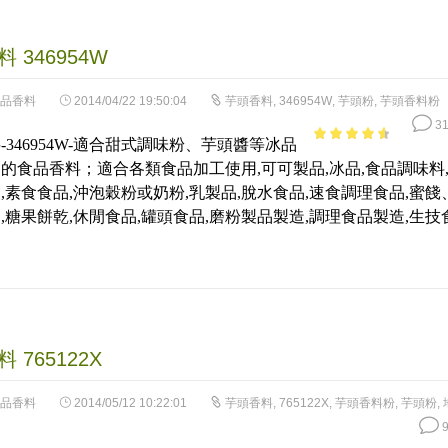
 346954W
品香料
2014/04/22 19:50:04
芋頭香料
,
346954W
,
芋頭粉
,
芋頭香料粉
31
-346954W-適合甜式調味粉、芋頭醬等冰品
4.06
out
的食品香料；適合各類食品加工使用,可可製品,冰品,食品調味料
of 5
,素食食品,沖泡穀粉或奶粉,乳製品,脫水食品,速食調理食品,蜜餞
,糖果餅乾,休閒食品,罐頭食品,磨粉製品製造,調理食品製造,生技
 765122X
品香料
2014/05/12 10:22:01
芋頭香料
,
765122X
,
芋頭香料粉
,
芋頭粉
,
9