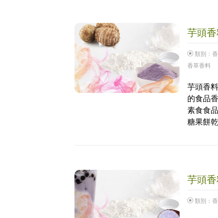
芋頭香料
類別：
香
香草香料
芋頭香料
的食品香
素食食品
糖果餅乾
芋頭香料
類別：
香