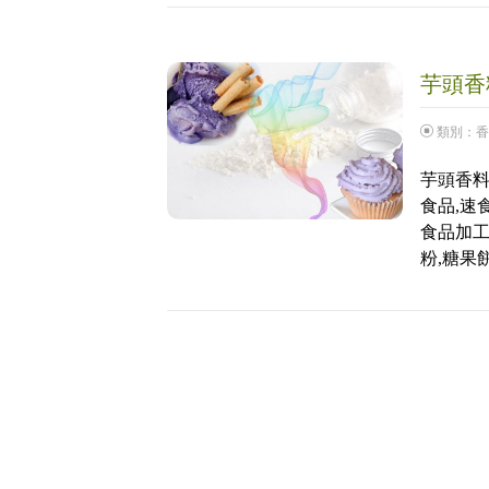
芋頭香料
類別：
香
芋頭香料粉
食品,速
食品加工
粉,糖果