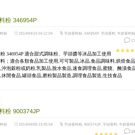
粉 346954P
料粉
2014/04/19 04:22:04
芋頭香料粉
,
346954P
,
芋頭香料
,
牛奶香料
27
粉 346954P 適合甜式調味粉、芋頭醬等冰品加工使用
4.78
out 
料；適合各類食品加工使用,可可製品,冰品,食品調味料,烘焙食品
5
,沖泡穀粉或奶粉,乳製品,脫水食品,速食調理食品,蜜餞、醃漬食品
,休閒食品,罐頭食品,磨粉製品製造,調理食品製造,生技食品
粉 900374JP
料粉
2014/04/09 23:45:04
芋頭香料粉
,
900374JP
,
芋頭香料
,
牛奶香料
29