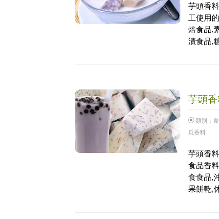
芋頭香料
工使用的
焙食品,
漬食品,
芋頭香料
類別：
食
瓜香料
芋頭香料
食品香料
食食品,
果餅乾,