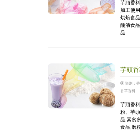
芋頭香料
加工使用
烘焙食品
醃漬食品
品
芋頭香料
類別：
香
香草香料
芋頭香料
粉、芋頭
品,素食
食品,磨