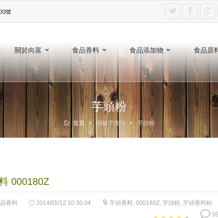
3號‎
關於向富
食品香料
食品添加物
食品原
芋頭粉
首頁
關鍵字查詢
芋頭粉
 000180Z
品香料
2014/05/12 10:30:04
芋頭香料
,
000180Z
,
芋頭粉
,
芋頭香料粉
35