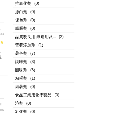
抗氧化劑
(0)
漂白劑
(0)
保色劑
(0)
粉
,
膨脹劑
(0)
33
品質改良用-釀造用及...
(2)
營養添加劑
(1)
of
,
著色劑
(7)
,
調味劑
(3)
甜味劑
(6)
粘稠劑
(1)
結著劑
(0)
食品工業用化學藥品
(0)
溶劑
(0)
粉
06
乳化劑
(0)