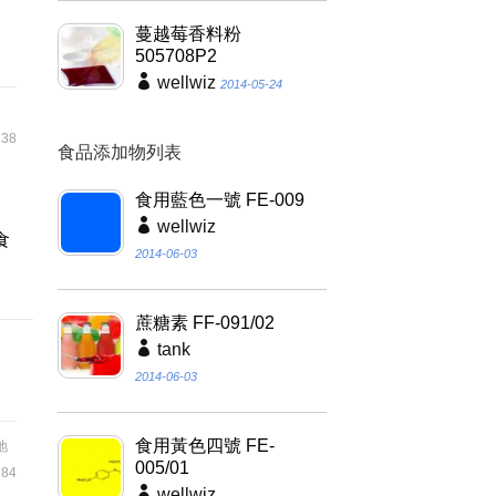
蔓越莓香料粉
505708P2
wellwiz
2014-05-24
38
食品添加物列表
,
食用藍色一號 FE-009
、
wellwiz
食
2014-06-03
蔗糖素 FF-091/02
tank
2014-06-03
食用黃色四號 FE-
地
005/01
84
wellwiz