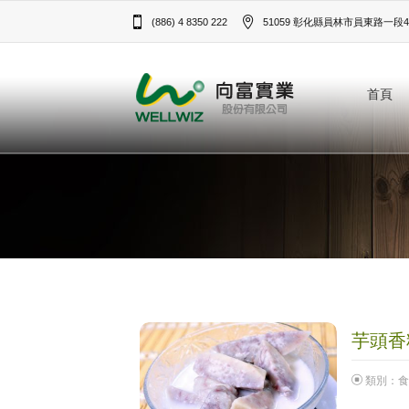
(886) 4 8350 222
51059 彰化縣員林市員東路一段43
首頁
芋頭香料
類別：
食