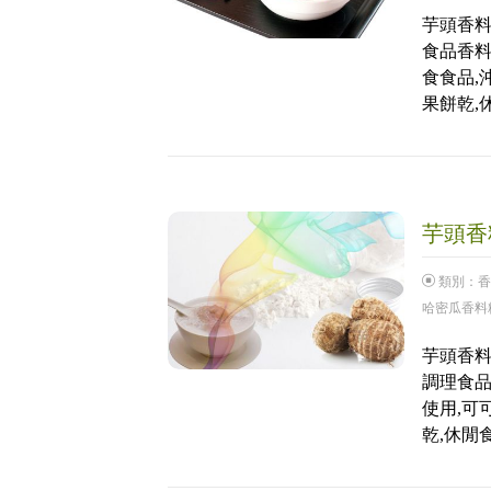
芋頭香料
食品香料
食食品,
果餅乾,
芋頭香料
類別：
香
哈密瓜香料
芋頭香料粉
調理食品
使用,可
乾,休閒