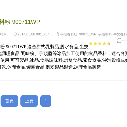
粉 900711WP
料粉
2014/05/08 00:16:04
芋頭香料粉
,
900711WP
,
芋頭香料
,
牛奶香料
32
 900711WP 適合甜式乳製品,脫水食品,生技
3.91
out
食調理食品,調味粉、芋頭醬等冰品加工使用的食品香料；適合各
of 5
使用,可可製品,冰品,食品調味料,烘焙食品,素食食品,沖泡穀粉或
餅乾,休閒食品,罐頭食品,磨粉製品製造,調理食品製造
首頁
上頁
1