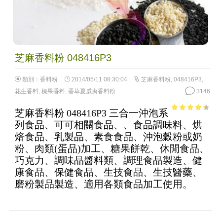
芝麻香料粉 048416P3
類別：
香料粉
2014/05/11 08:30:04
芝麻香料粉
,
048416P3
,
花生香料
,
榛果香料
,
香草夏威夷香料粉
3146
芝麻香料粉 048416P3 三合一沖泡系
3.57
out
列食品、可可相關食品、、食品調味料、烘
of 5
焙食品、乳製品、素食食品、沖泡穀粉或奶
粉、肉類(蛋品)加工、糖果餅乾、休閒食品、
巧克力、調味品醬料類、調理食品製造、健
康食品、保健食品、生技食品、生技醫藥、
磨粉製品製造、適用各類食品加工使用。