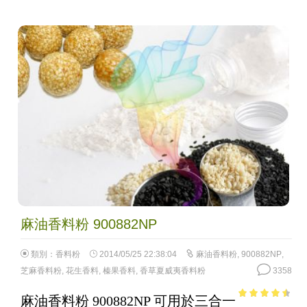
麻油香料粉 900882NP
類別：
香料粉
2014/05/25 22:38:04
麻油香料粉
,
900882NP
,
芝麻香料粉
,
花生香料
,
榛果香料
,
香草夏威夷香料粉
3358
麻油香料粉 900882NP 可用於三合一
3.99
out