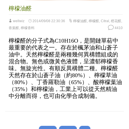
檸檬油醛
wellwiz
2014/09/08 22:30:36
檸檬油醛
,
檸檬醛
,
Citral
,
橙花醛
,
香葉醛
,
檸檬香料
4410
檸檬醛的分子式為C10H16O，是開鏈單萜中
最重要的代表之一。存在於楓茅油和山蒼子
油中。天然檸檬醛是兩種幾何異構體組成的
混合物。無色或微黃色液體，呈濃郁檸檬香
味。無旋光性。有順反異構體二種。檸檬醛
天然存在於山蒼子油（約80%）、檸檬草油
（80%）、丁香羅勒油（65%）、酸檸檬葉油
（35%）和檸檬油，工業上可以從天然精油
中分離而得，也可由化學合成制備。