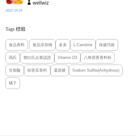
wellwiz
2022-10-25
Tags 標籤
食品香料
食品添加物
多多
L-Carnitine
保健功效
瑪氏
鄧白氏企業認證
Vitamin D3
八角茴香香料粉
甘胺酸
哈密瓜香料
還原糖
Sodium Sulfite(Anhydrous)
橘子