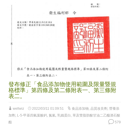
發布修正「食品添加物使用範圍及限量暨規
格標準」第四條及第二條附表一、第三條附
表二。
wellwiz
2022/03/11 01:09:51
食品添加物
,
品質改良劑
,
營養添
加劑
,
L-5-甲基四氫葉酸鈣
,
氮氣
,
乳鐵蛋白
,
單及雙脂肪酸甘油二乙醯酒石酸
酯
579