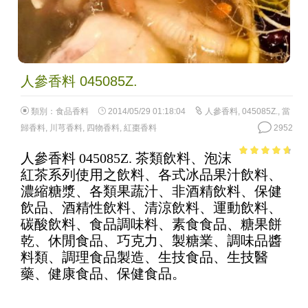
人參香料 045085Z.
類別：
食品香料
2014/05/29 01:18:04
人參香料
,
045085Z.
,
當
歸香料
,
川芎香料
,
四物香料
,
紅棗香料
2952
人參香料 045085Z. 茶類飲料、泡沫
4.33
out of
紅茶系列使用之飲料、各式冰品果汁飲料、
5
濃縮糖漿、各類果蔬汁、非酒精飲料、保健
飲品、酒精性飲料、清涼飲料、運動飲料、
碳酸飲料、食品調味料、素食食品、糖果餅
乾、休閒食品、巧克力、製糖業、調味品醬
料類、調理食品製造、生技食品、生技醫
藥、健康食品、保健食品。