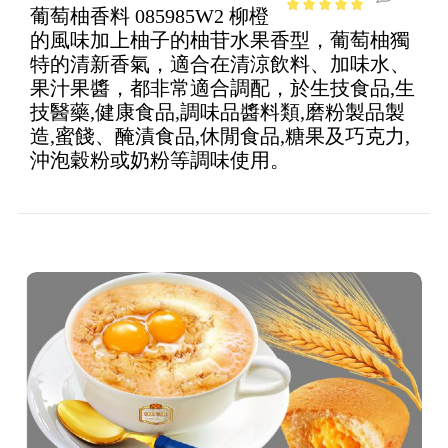
葡萄柚香料 085985W2 柳橙
4.76
out of
的風味加上柚子的柚苷水果香型，葡萄柚獨
5
特的清新香氣，適合在清涼飲料、加味水、
果汁果醬，都非常適合調配，於生技食品,生
技醫藥,健康食品,調味品醬料類,磨粉製品製
造,蜜餞、醃漬食品,休閒食品,糖果及巧克力,
沖泡穀粉或奶粉等調味使用。