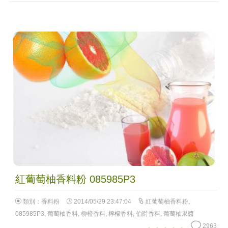
紅葡萄柚香料粉 085985P3
類別：
香料粉
2014/05/29 23:47:04
紅葡萄柚香料粉
,
085985P3
,
葡萄柚香料
,
柳橙香料
,
檸檬香料
,
伯爵香料
,
葡萄柚果醬
2963