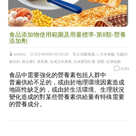
食品添加物使用範圍及用量標準-第8類-營養
添加劑
wellwiz
2014/04/04 00:33:28
β-胡蘿蔔素
,
L-天冬胺酸
,
乳酸鈣
,
氯化鈣
,
維生素E
,
葉黃素
,
合成玉米黃素
,
合成番茄紅素
,
肌醇
,
抗壞血酸
6293
食品中需要強化的營養素包括人群中
普遍供給不足的，或由於地理環境因素造成
地區性缺乏的，或由於生活環境、生理狀況
變化造成的對某些營養素供給量有特殊需要
的營養成分。