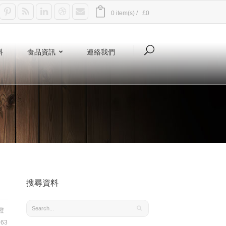
0 item(s) /
£0
料
食品資訊
連絡我們
搜尋資料
橙
63