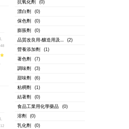
抗氧化劑
(0)
漂白劑
(0)
保色劑
(0)
膨脹劑
(0)
料
,
品質改良用-釀造用及...
(2)
48
營養添加劑
(1)
著色劑
(7)
of
縮
調味劑
(3)
甜味劑
(6)
粘稠劑
(1)
結著劑
(0)
食品工業用化學藥品
(0)
溶劑
(0)
料
,
乳化劑
(0)
12