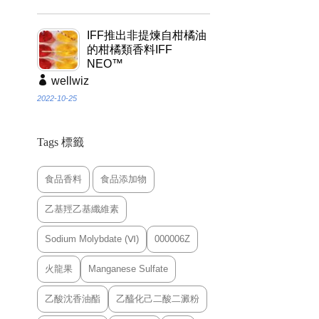
IFF推出非提煉自柑橘油
的柑橘類香料IFF
NEO™
wellwiz
2022-10-25
Tags 標籤
食品香料
食品添加物
乙基羥乙基纖維素
Sodium Molybdate (Ⅵ)
000006Z
火龍果
Manganese Sulfate
乙酸沈香油酯
乙醯化己二酸二澱粉