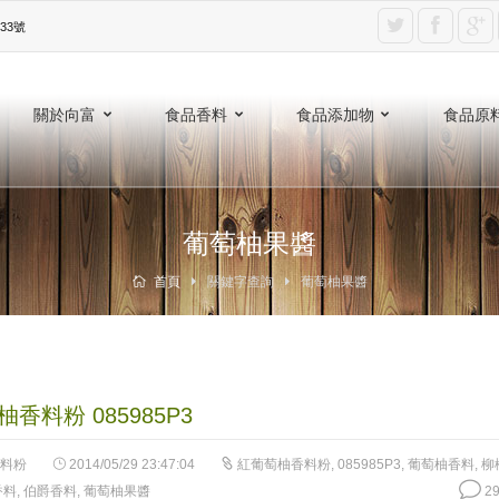
3號‎
關於向富
食品香料
食品添加物
食品原
葡萄柚果醬
首頁
關鍵字查詢
葡萄柚果醬
香料粉 085985P3
料粉
2014/05/29 23:47:04
紅葡萄柚香料粉
,
085985P3
,
葡萄柚香料
,
柳
香料
,
伯爵香料
,
葡萄柚果醬
29