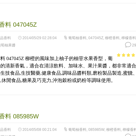
料 047045Z
品香料
2014/05/29 02:28:04
葡萄柚香料
,
047045Z
,
柳橙香料
,
檸檬香料
葡萄柚果醬
29
料 047045Z 柳橙的風味加上柚子的柚苷水果香型，葡
4.41
out 
特的清新香氣，適合在清涼飲料、加味水、果汁果醬，都非常適
5
生技食品,生技醫藥,健康食品,調味品醬料類,磨粉製品製造,蜜餞
,休閒食品,糖果及巧克力,沖泡穀粉或奶粉等調味使用。
料 085985W
品香料
2014/05/08 00:21:04
葡萄柚香料
,
085985W
,
柳橙香料
,
檸檬香