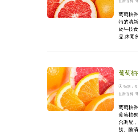
伯爵香料
,
葡萄柚香
特的清
於生技食
品,休閒
葡萄柚香
類別：
食
伯爵香料
,
葡萄柚香
葡萄柚
合調配，
餞、醃漬