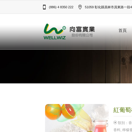
(886) 4 8350 222
51059 彰化縣員林市員東路一段43
首頁
紅葡萄柚
類別：
香
香料
,
檸檬