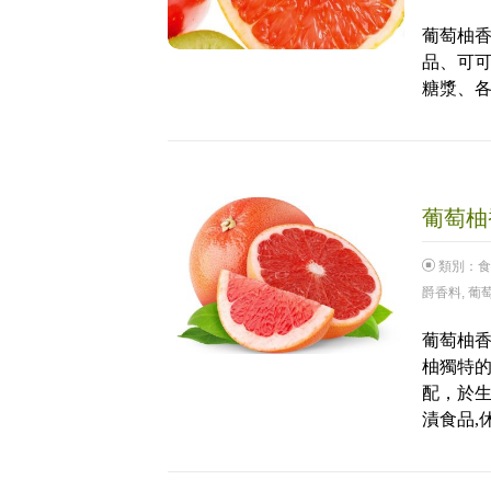
葡萄柚香
品、可
糖漿、
葡萄柚香
類別：
食
爵香料
,
葡
葡萄柚香
柚獨特
配，於生
漬食品,