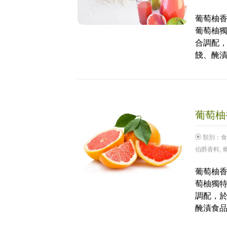
葡萄柚香
葡萄柚
合調配，
餞、醃漬
葡萄柚香
類別：
食
伯爵香料
,
葡萄柚香
萄柚獨
調配，於
醃漬食品