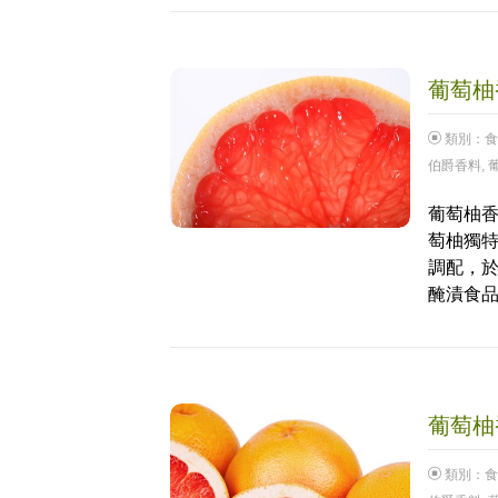
葡萄柚香
類別：
食
伯爵香料
,
葡萄柚香
萄柚獨
調配，於
醃漬食品
葡萄柚香
類別：
食