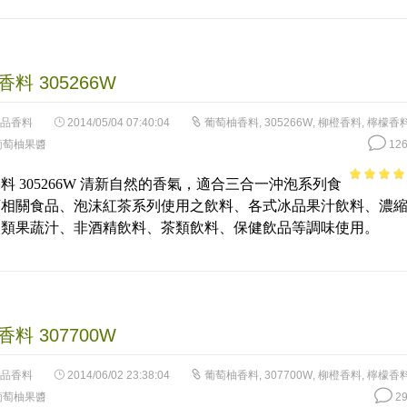
料 305266W
品香料
2014/05/04 07:40:04
葡萄柚香料
,
305266W
,
柳橙香料
,
檸檬香
葡萄柚果醬
126
料 305266W 清新自然的香氣，適合三合一沖泡系列食
4.85
out 
可相關食品、泡沫紅茶系列使用之飲料、各式冰品果汁飲料、濃
5
各類果蔬汁、非酒精飲料、茶類飲料、保健飲品等調味使用。
料 307700W
品香料
2014/06/02 23:38:04
葡萄柚香料
,
307700W
,
柳橙香料
,
檸檬香
葡萄柚果醬
29