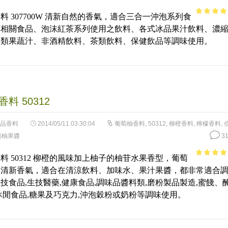
料 307700W 清新自然的香氣，適合三合一沖泡系列食
4.42
out 
可相關食品、泡沫紅茶系列使用之飲料、各式冰品果汁飲料、濃
5
各類果蔬汁、非酒精飲料、茶類飲料、保健飲品等調味使用。
料 50312
品香料
2014/05/11 03:30:04
葡萄柚香料
,
50312
,
柳橙香料
,
檸檬香料
,
萄柚果醬
31
料 50312 柳橙的風味加上柚子的柚苷水果香型，葡萄
4.68
out 
的清新香氣，適合在清涼飲料、加味水、果汁果醬，都非常適合
5
技食品,生技醫藥,健康食品,調味品醬料類,磨粉製品製造,蜜餞、
休閒食品,糖果及巧克力,沖泡穀粉或奶粉等調味使用。