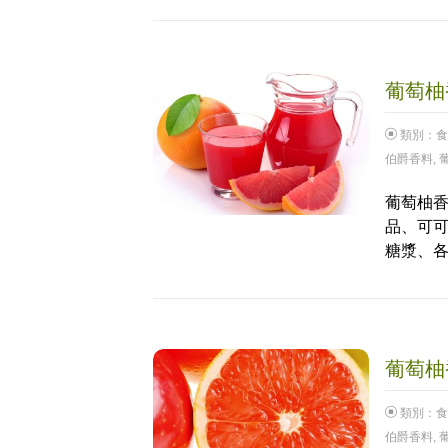
葡萄柚香
類別：
食
伯爵香料
,
葡萄柚香
品、可
糖漿、
葡萄柚香
類別：
食
伯爵香料
,