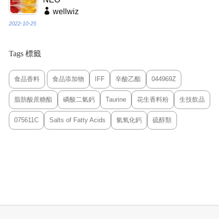
wellwiz
2022-10-25
Tags 標籤
食品香料
食品添加物
IFF
辛酸乙酯
044969Z
脂肪酸蔗糖酯
磷酸二氫鈣
Taurine
花生香料粉
生技飲品
075611C
Salts of Fatty Acids
氫氧化鈣
硫醇類