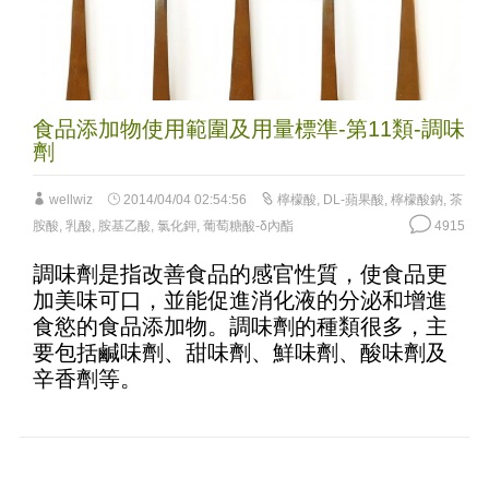
食品添加物使用範圍及用量標準-第11類-調味
劑
wellwiz
2014/04/04 02:54:56
檸檬酸
,
DL-蘋果酸
,
檸檬酸鈉
,
茶
胺酸
,
乳酸
,
胺基乙酸
,
氯化鉀
,
葡萄糖酸-δ內酯
4915
調味劑是指改善食品的感官性質，使食品更
加美味可口，並能促進消化液的分泌和增進
食慾的食品添加物。調味劑的種類很多，主
要包括鹹味劑、甜味劑、鮮味劑、酸味劑及
辛香劑等。