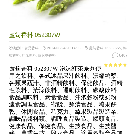
蘆筍香料 052307W
類別：
食品香料
2014/06/24 20:14:06
蘆筍香料
,
052307W
,
檸
檬香料
,
桂花香料
,
薰衣草香料
6407
蘆筍香料 052307W 泡沫紅茶系列使
4.22
out
用之飲料、各式冰品果汁飲料、濃縮糖漿、
of 5
各類果蔬汁、非酒精飲料、保健飲品、酒精
性飲料、清涼飲料、運動飲料、碳酸飲料、
食品調味料、素食食品、沖泡穀粉或奶粉、
速食調理食品、蜜餞、醃漬食品、糖果餅
乾、休閒食品、巧克力、蔬果製品製造業、
調味品醬料類、調理食品製造、罐頭食品、
健康食品、保健食品、生技食品、生技醫
藥、農業生技、脫水食品、適用各類食品加