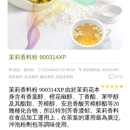
茉莉香料粉 900314XP
類別：
香料粉
2014/04/21 01:58:04
茉莉香料粉
,
900314XP
,
綠茶香料
,
桂花香料
,
蘭花香料
,
烏龍茶香料
2717
茉莉香料粉 900314XP 由於茉莉花本
3.88
out
身含有香葉醇、橙花椒醇、丁香酯、苯甲醇
of 5
及其酯類、芳樟醇、安息香酸芳樟醇酯等20
幾種化合物，所以特別芳香濃郁。茉莉香料
在食品加工運用上，在茶葉的運用最為廣泛,
沖泡粉劑包等調味使用。