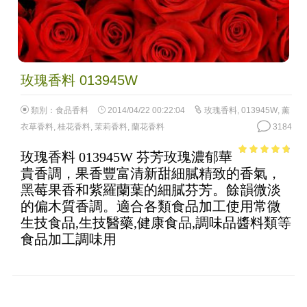
玫瑰香料 013945W
類別：
食品香料
2014/04/22 00:22:04
玫瑰香料
,
013945W
,
薰
衣草香料
,
桂花香料
,
茉莉香料
,
蘭花香料
3184
玫瑰香料 013945W 芬芳玫瑰濃郁華
4.41
out of
貴香調，果香豐富清新甜細膩精致的香氣，
5
黑莓果香和紫羅蘭葉的細膩芬芳。餘韻微淡
的偏木質香調。適合各類食品加工使用常微
生技食品,生技醫藥,健康食品,調味品醬料類等
食品加工調味用