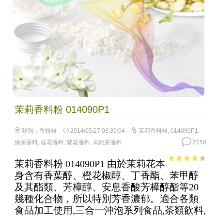
茉莉香料粉 014090P1
類別：
香料粉
2014/05/27 03:39:04
茉莉香料粉
,
014090P1
,
綠茶香料
,
桂花香料
,
蘭花香料
,
烏龍茶香料
2758
茉莉香料粉 014090P1 由於茉莉花本
3.75
out
身含有香葉醇、橙花椒醇、丁香酯、苯甲醇
of 5
及其酯類、芳樟醇、安息香酸芳樟醇酯等20
幾種化合物，所以特別芳香濃郁。適合各類
食品加工使用,三合一沖泡系列食品,茶類飲料,