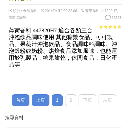
類別：
食品香料
2014/04/19 00:32:06
薄荷香料
,
447820H7
,
薄荷涼味劑
16308
薄荷香料 447820H7 適合各類三合一
4.25
out
沖泡飲品調味使用,其他糖漿食品、可可製
of 5
品、果蔬汁沖泡飲品、食品調味料調味、沖
泡穀粉或奶粉、烘焙食品添加風味，也能運
用於乳製品，糖果餅乾，休閒食品，日化產
品等
首頁
上頁
1
2
下頁
末頁
搜尋資料