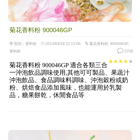
菊花香料粉 900046GP
類別：
香料粉
2014/04/18 22:15:06
菊花香料粉
,
900046GP
,
香料粉
3709
菊花香料粉 900046GP 適合各類三合
3.8
out of
一沖泡飲品調味使用,其他可可製品、果蔬汁
5
沖泡飲品、食品調味料調味、沖泡穀粉或奶
粉、烘焙食品添加風味，也能運用於乳製
品，糖果餅乾，休閒食品等