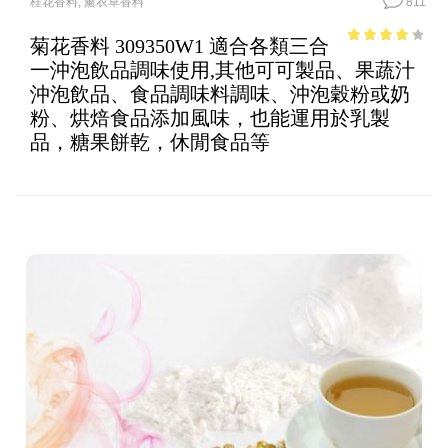
桂花香料
,
薰衣草香料
811
菊花香料 309350W1 適合各類三合
3.55
out
一沖泡飲品調味使用,其他可可製品、果蔬汁
of 5
沖泡飲品、食品調味料調味、沖泡穀粉或奶
粉、烘焙食品添加風味，也能運用於乳製
品，糖果餅乾，休閒食品等