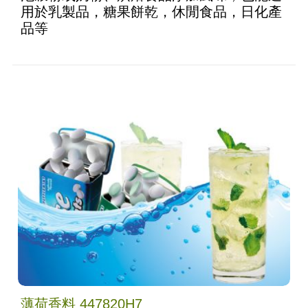
用於乳製品，糖果餅乾，休閒食品，日化產
品等
薄荷香料 447820H7