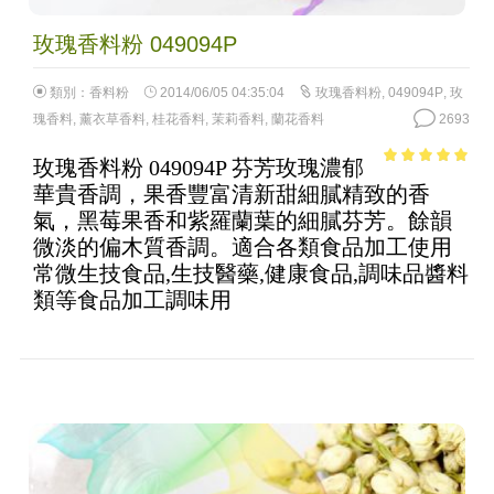
玫瑰香料粉 049094P
類別：
香料粉
2014/06/05 04:35:04
玫瑰香料粉
,
049094P
,
玫
瑰香料
,
薰衣草香料
,
桂花香料
,
茉莉香料
,
蘭花香料
2693
玫瑰香料粉 049094P 芬芳玫瑰濃郁
4.77
out of
華貴香調，果香豐富清新甜細膩精致的香
5
氣，黑莓果香和紫羅蘭葉的細膩芬芳。餘韻
微淡的偏木質香調。適合各類食品加工使用
常微生技食品,生技醫藥,健康食品,調味品醬料
類等食品加工調味用