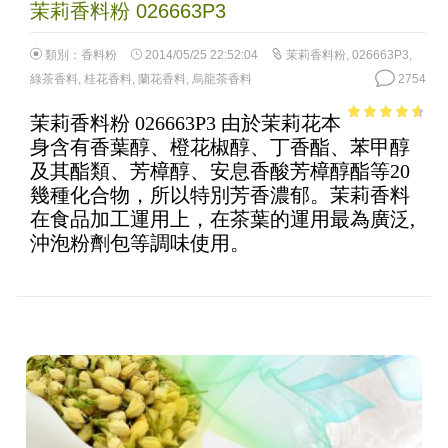
茉莉香料粉 026663P3
類別：
香料粉
2014/05/25 22:52:04
茉莉香料粉
,
026663P3
,
綠茶香料
,
桂花香料
,
蘭花香料
,
烏龍茶香料
2754
茉莉香料粉 026663P3 由於茉莉花本
4.23
out
身含有香葉醇、橙花椒醇、丁香酯、苯甲醇
of 5
及其酯類、芳樟醇、安息香酸芳樟醇酯等20
幾種化合物，所以特別芳香濃郁。茉莉香料
在食品加工運用上，在茶葉的運用最為廣泛,
沖泡粉劑包等調味使用。