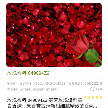
玫瑰香料 049094Z2
類別：
食品香料
2014/05/18 04:35:04
玫瑰香料
,
049094Z2
,
薰
衣草香料
,
桂花香料
,
茉莉香料
,
蘭花香料
2949
玫瑰香料 049094Z2 芬芳玫瑰濃郁華
4.81
out of
貴香調，果香豐富清新甜細膩精致的香氣，
5