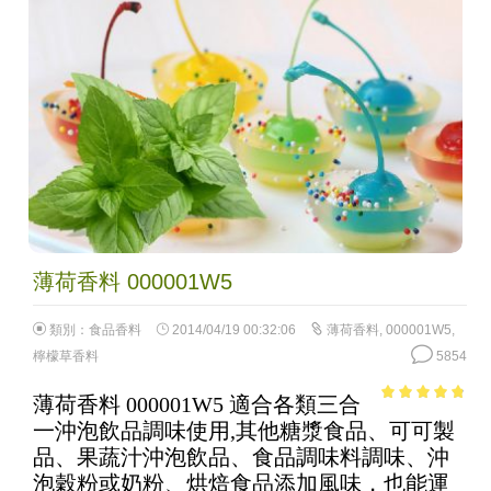
薄荷香料 000001W5
類別：
食品香料
2014/04/19 00:32:06
薄荷香料
,
000001W5
,
檸檬草香料
5854
薄荷香料 000001W5 適合各類三合
4.54
out of
一沖泡飲品調味使用,其他糖漿食品、可可製
5
品、果蔬汁沖泡飲品、食品調味料調味、沖
泡穀粉或奶粉、烘焙食品添加風味，也能運