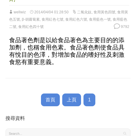
wellwiz
2014/04/04 01:28:50
二氧化鈦
,
食用黃色四號
,
食用黃
色五號
,
β-胡蘿蔔素
,
食用紅色七號
,
食用紅色六號
,
食用藍色一號
,
食用藍色
二號
,
食用紅色四十號
9792
食品著色劑是以給食品著色為主要目的的添
加劑，也稱食用色素。食品著色劑使食品具
有悅目的色澤，對增加食品的嗜好性及刺激
食慾有重要意義。
首頁
上頁
1
搜尋資料