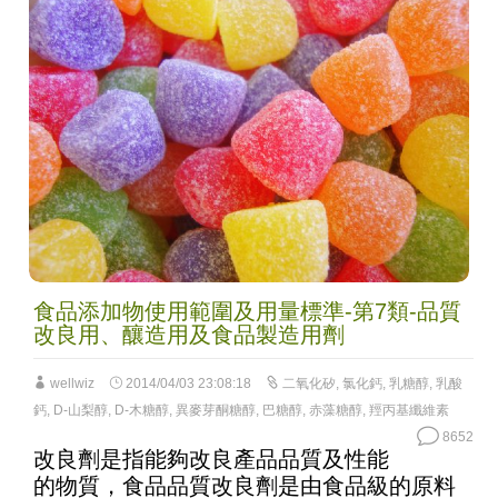
食品添加物使用範圍及用量標準-第7類-品質
改良用、釀造用及食品製造用劑
wellwiz
2014/04/03 23:08:18
二氧化矽
,
氯化鈣
,
乳糖醇
,
乳酸
鈣
,
D-山梨醇
,
D-木糖醇
,
異麥芽酮糖醇
,
巴糖醇
,
赤藻糖醇
,
羥丙基纖維素
8652
改良劑是指能夠改良產品品質及性能
的物質，食品品質改良劑是由食品級的原料