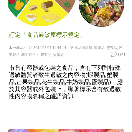
訂定「食品過敏原標示規定」
wellwiz
2014/03/07 11:44:14
食品過敏原
,
蝦製品
,
蟹製品
,
芒
果製品
,
花生製品
,
牛奶製品
,
蛋製品
1161
市售有容器或包裝之食品，含有下列對特殊
過敏體質者致生過敏之內容物(蝦製品,蟹製
品,芒果製品,花生製品,牛奶製品,蛋製品)，應
於其容器或外包裝上，顯著標示含有致過敏
性內容物名稱之醒語資訊