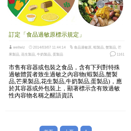
訂定「食品過敏原標示規定」
wellwiz
2014/03/07 11:44:14
食品過敏原
,
蝦製品
,
蟹製品
,
芒
果製品
,
花生製品
,
牛奶製品
,
蛋製品
1161
市售有容器或包裝之食品，含有下列對特殊
過敏體質者致生過敏之內容物(蝦製品,蟹製
品,芒果製品,花生製品,牛奶製品,蛋製品)，應
於其容器或外包裝上，顯著標示含有致過敏
性內容物名稱之醒語資訊