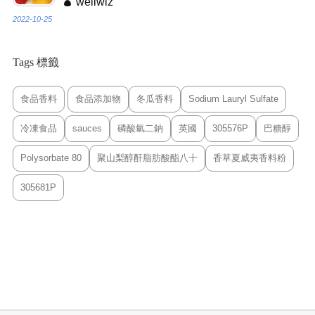
wellwiz
2022-10-25
Tags 標籤
食品香料
食品添加物
冬瓜香料
Sodium Lauryl Sulfate
冷凍食品
sauces
磷酸氫二鈉
英國
305576P
巴糖醇
Polysorbate 80
聚山梨醇酐脂肪酸酯八十
香草夏威夷香料粉
305681P