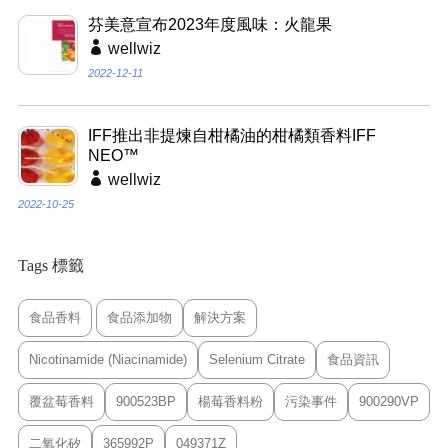
芬美意宣布2023年度風味：火龍果
wellwiz
2022-12-11
IFF推出非提煉自柑橘油的柑橘類香料IFF
NEO™
wellwiz
2022-10-25
Tags 標籤
食品香料
食品添加物
解決方案
Nicotinamide (Niacinamide)
Selenium Citrate
食品資訊
覆盆莓香料
900523BP
楊莓香料粉
污染事件
900290VP
二氧化矽
365992P
049371Z