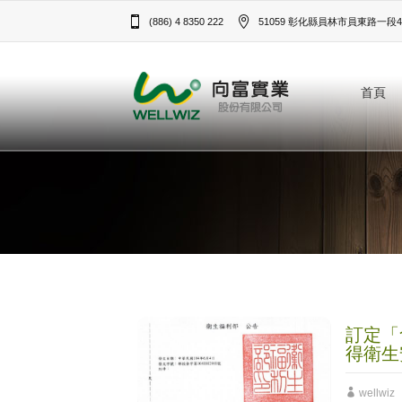
(886) 4 8350 222
51059 彰化縣員林市員東路一段43
首頁
訂定「
得衛生
wellwiz