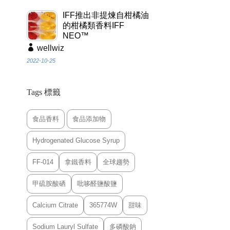
IFF推出非提煉自柑橘油
的柑橘類香料IFF
NEO™
wellwiz
2022-10-25
Tags 標籤
食品香料
食品添加物
Hydrogenated Glucose Syrup
FF-014
拿鐵香料
全球趨勢
甲硫胺酸硒
吡哆醛鹽酸鹽
Calcium Citrate
365774W
甜味
Sodium Lauryl Sulfate
多磷酸鈉