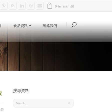
0 item(s) /
£0
料
食品資訊
連絡我們
搜尋資料
取
全管