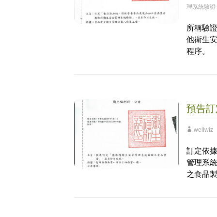
理系統驗證
所稱驗
他衛生
程序。
預告訂
wellwiz
訂定依
管理系
之食品