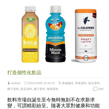
打造個性化飲品
wellwiz
2018/10/06 16:34:32
拿鐵咖啡
,
草莓香料
,
黃瓜香料
,
椰子香料
,
西瓜香料
,
橘子香料
,
葡萄香料
686
飲料市場自誕生至今無時無刻不在求新求
變，可謂精彩紛呈。隨著大眾對健康和功能